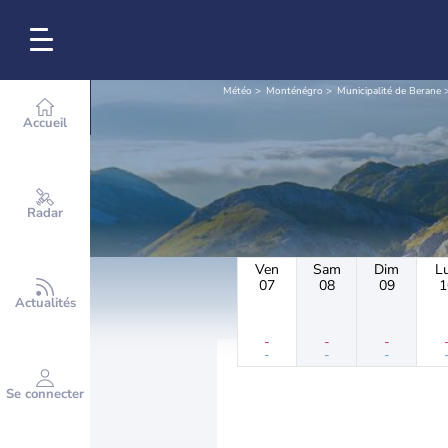
Météo
Monténégro
Municipalité de Berane
Accueil
Radar
Ven
Sam
Dim
L
07
08
09
1
Actualités
-
-
-
-
-
-
Se connecter