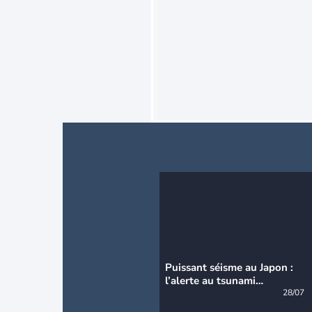
Puissant séisme au Japon :
l’alerte au tsunami
désormais levée
28/07