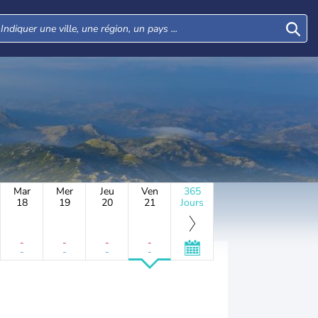
Mar
Mer
Jeu
Ven
365
18
19
20
21
Jours
-
-
-
-
-
-
-
-