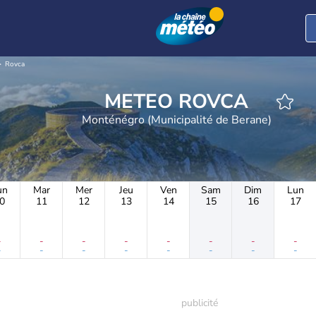
Rovca
METEO ROVCA
Monténégro (Municipalité de Berane)
un
Mar
Mer
Jeu
Ven
Sam
Dim
Lun
0
11
12
13
14
15
16
17
-
-
-
-
-
-
-
-
-
-
-
-
-
-
-
-