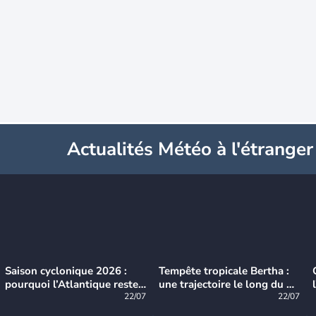
Actualités Météo à l'étranger
Saison cyclonique 2026 :
Tempête tropicale Bertha :
pourquoi l’Atlantique reste
une trajectoire le long du du
très calme à ce stade ?
22/07
littoral américain
22/07