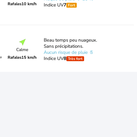
Rafales
10 km/h
Indice UV
7
Fort
Beau temps peu nuageux.
Sans précipitations.
Calme
Aucun risque de pluie
du
Rafales
15 km/h
Indice UV
8
Très fort