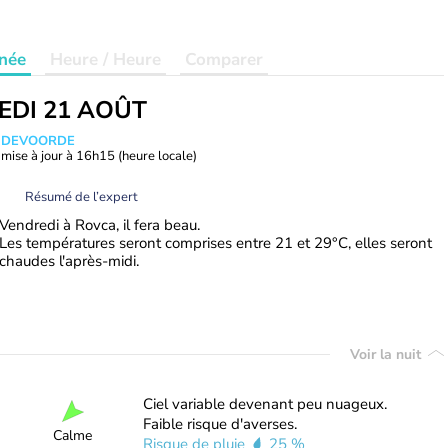
née
Heure / Heure
Comparer
EDI 21 AOÛT
ANDEVOORDE
mise à jour à
16h15
(heure locale)
Résumé de l’expert
Vendredi à Rovca, il fera beau.
Les températures seront comprises entre 21 et 29°C, elles seront
chaudes l'après-midi.
Voir la nuit
Ciel variable devenant peu nuageux.
Faible risque d'averses.
Calme
Risque de pluie
25 %