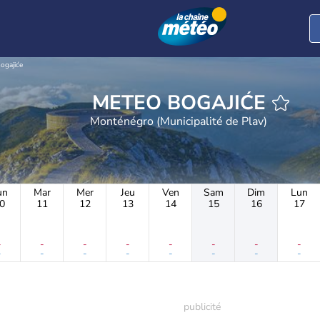
ogajiće
METEO BOGAJIĆE
Monténégro (Municipalité de Plav)
un
Mar
Mer
Jeu
Ven
Sam
Dim
Lun
0
11
12
13
14
15
16
17
-
-
-
-
-
-
-
-
-
-
-
-
-
-
-
-