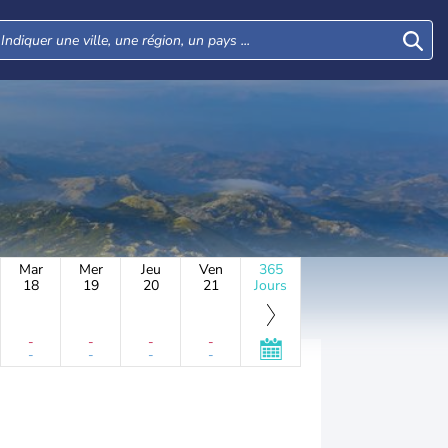
Mar
Mer
Jeu
Ven
365
18
19
20
21
Jours
-
-
-
-
-
-
-
-