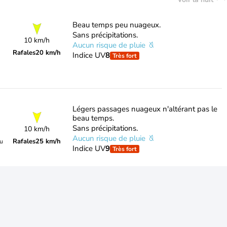
Beau temps peu nuageux.
Sans précipitations.
10 km/h
Aucun risque de pluie
Rafales
20 km/h
Indice UV
8
Très fort
Légers passages nuageux n'altérant pas le
beau temps.
Sans précipitations.
10 km/h
Aucun risque de pluie
Rafales
25 km/h
du
Indice UV
9
Très fort