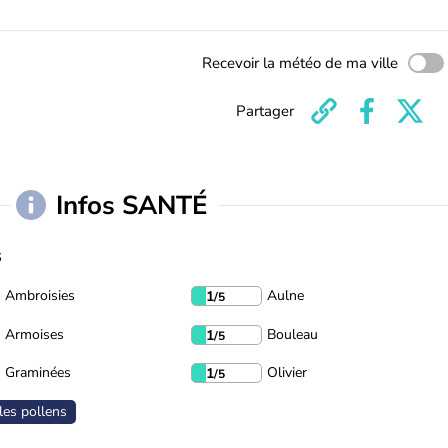
Recevoir la météo de ma ville
Partager
Infos SANTÉ
s
Ambroisies
Aulne
1
/5
Armoises
Bouleau
1
/5
Graminées
Olivier
1
/5
les pollens