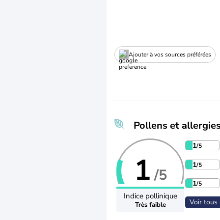
Ajouter à vos sources préférées
Pollens et allergie
1
/5
1
1
/5
/5
1
/5
Indice pollinique
Voir tous 
Très faible