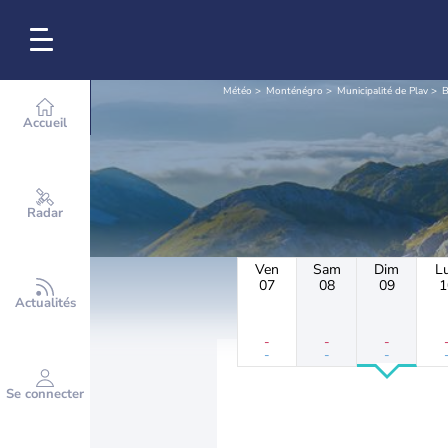
Météo
Monténégro
Municipalité de Plav
B
Accueil
Radar
Ven
Sam
Dim
L
07
08
09
1
Actualités
-
-
-
-
-
-
Se connecter