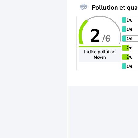
Pollution et qual
1
/6
2
1
/6
/6
1
/6
2
/6
Indice pollution
2
Moyen
/6
1
/6