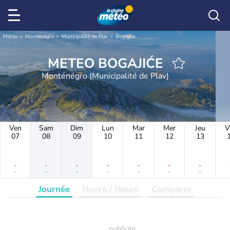
Météo
Monténégro
Municipalité de Plav
Bogajiće
METEO BOGAJIĆE
Monténégro (Municipalité de Plav)
Ven
Sam
Dim
Lun
Mar
Mer
Jeu
V
07
08
09
10
11
12
13
-
-
-
-
-
-
-
-
-
-
-
-
-
-
Journée
Heure / Heure
Comparer