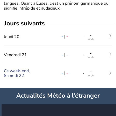
langues. Quant à Eudes, c’est un prénom germanique qui
signifie intrépide et audacieux.
jours suivants
-
-
|
-
Jeudi 20
-
km/h
-
-
|
-
Vendredi 21
-
km/h
Ce week-end,
-
-
|
-
-
Samedi 22
km/h
Actualités Météo à l'étranger