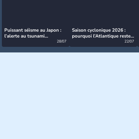
Puissant séisme au Japon :
Saison cyclonique 2026 :
l’alerte au tsunami
pourquoi l’Atlantique reste
désormais levée
28/07
très calme à ce stade ?
22/07