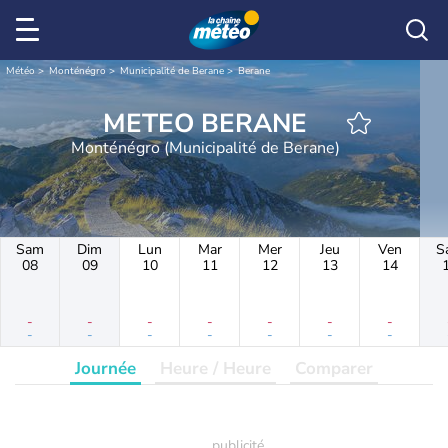
Météo
Monténégro
Municipalité de Berane
Berane
METEO BERANE
Monténégro (Municipalité de Berane)
Sam
Dim
Lun
Mar
Mer
Jeu
Ven
S
08
09
10
11
12
13
14
-
-
-
-
-
-
-
-
-
-
-
-
-
-
Journée
Heure / Heure
Comparer