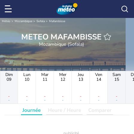
Météo
Mozambique
Sofala
Mafambisse
METEO MAFAMBISSE
Mozambique (Sofala)
Dim
Lun
Mar
Mer
Jeu
Ven
Sam
D
09
10
11
12
13
14
15
-
-
-
-
-
-
-
-
-
-
-
-
-
-
Journée
Heure / Heure
Comparer