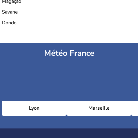
Magação
Savane
Dondo
Météo France
Lyon
Marseille