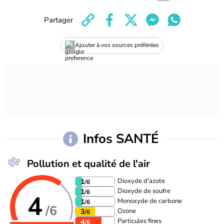
Partager
Ajouter à vos sources préférées
Infos SANTÉ
Pollution et qualité de l'air
Dioxyde d'azote
1
/6
Dioxyde de soufre
1
/6
4
Monoxyde de carbone
1
/6
/6
Ozone
3
/6
Particules fines
4
/6