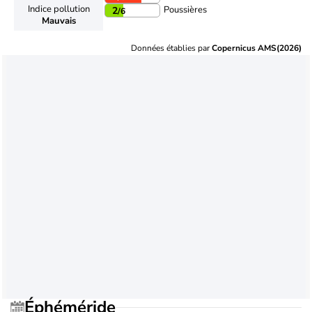
Indice pollution
Poussières
2
/6
Mauvais
Données établies par
Copernicus AMS(2026)
Éphéméride