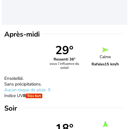
Après-midi
29°
Calme
Ressenti 36°
sous l’influence du
Rafales
15 km/h
soleil
Ensoleillé.
Sans précipitations.
Aucun risque de pluie
Indice UV
8
Très fort
Soir
18°