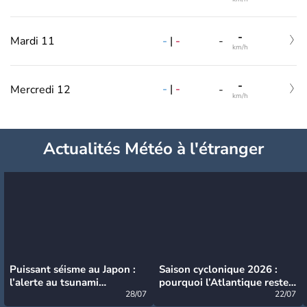
-
-
|
-
Mardi 11
-
km/h
-
-
|
-
Mercredi 12
-
km/h
Actualités Météo à l'étranger
Puissant séisme au Japon :
Saison cyclonique 2026 :
l’alerte au tsunami
pourquoi l’Atlantique reste
désormais levée
28/07
très calme à ce stade ?
22/07