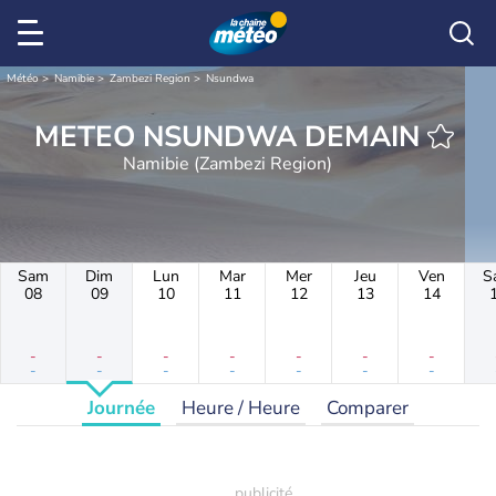
Météo
Namibie
Zambezi Region
Nsundwa
METEO NSUNDWA DEMAIN
Namibie (Zambezi Region)
Sam
Dim
Lun
Mar
Mer
Jeu
Ven
S
08
09
10
11
12
13
14
-
-
-
-
-
-
-
-
-
-
-
-
-
-
Journée
Heure / Heure
Comparer