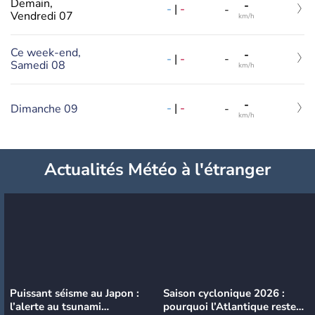
Demain,
-
-
|
-
-
Vendredi 07
km/h
Ce week-end,
-
-
|
-
-
Samedi 08
km/h
-
-
|
-
Dimanche 09
-
km/h
Actualités Météo à l'étranger
Puissant séisme au Japon :
Saison cyclonique 2026 :
l’alerte au tsunami
pourquoi l’Atlantique reste