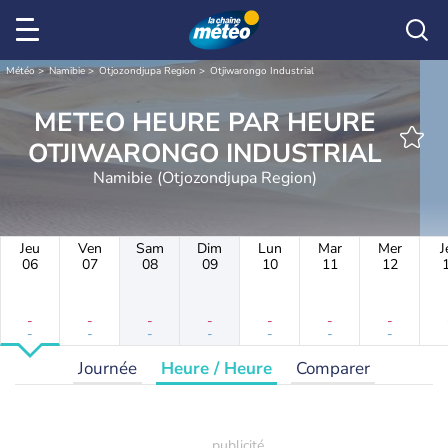
Météo
Namibie
Otjozondjupa Region
Otjiwarongo Industrial
METEO HEURE PAR HEURE
OTJIWARONGO INDUSTRIAL
Namibie (Otjozondjupa Region)
Jeu
Ven
Sam
Dim
Lun
Mar
Mer
J
06
07
08
09
10
11
12
-
-
-
-
-
-
-
-
-
-
-
-
-
-
Journée
Heure / Heure
Comparer