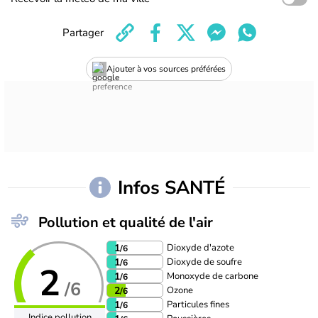
Partager
Ajouter à vos sources préférées
Infos SANTÉ
Pollution et qualité de l'air
Dioxyde d'azote
1
/6
Dioxyde de soufre
1
/6
2
Monoxyde de carbone
1
/6
/6
Ozone
2
/6
Particules fines
1
/6
Indice pollution