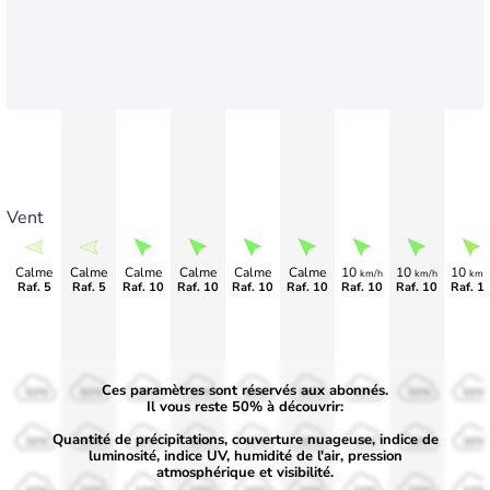
Vent
Calme
Calme
Calme
Calme
Calme
Calme
10
10
10
km/h
km/h
km/
Raf. 5
Raf. 5
Raf. 10
Raf. 10
Raf. 10
Raf. 10
Raf. 10
Raf. 10
Raf. 1
Ces paramètres sont réservés aux abonnés.
50%
50%
50%
50%
50%
50%
50%
50%
50%
Il vous reste 50% à découvrir:
Quantité de précipitations, couverture nuageuse, indice de
30%
30%
30%
30%
30%
30%
30%
30%
30%
luminosité, indice UV, humidité de l'air, pression
atmosphérique et visibilité.