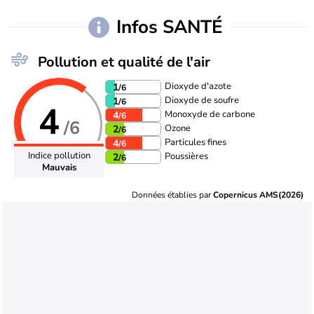
Infos SANTÉ
Pollution et qualité de l'air
Dioxyde d'azote
1
/6
Dioxyde de soufre
1
/6
4
Monoxyde de carbone
4
/6
/6
Ozone
2
/6
Particules fines
4
/6
Indice pollution
Poussières
2
/6
Mauvais
Données établies par
Copernicus AMS(2026)