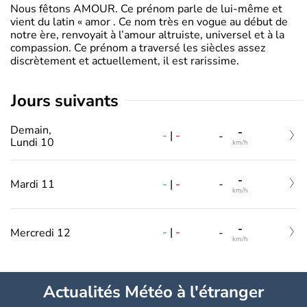
Nous fêtons AMOUR. Ce prénom parle de lui-même et
vient du latin « amor . Ce nom très en vogue au début de
notre ère, renvoyait à l’amour altruiste, universel et à la
compassion. Ce prénom a traversé les siècles assez
discrètement et actuellement, il est rarissime.
jours suivants
Demain,
-
-
|
-
-
Lundi 10
km/h
-
-
|
-
Mardi 11
-
km/h
-
-
|
-
Mercredi 12
-
km/h
Actualités Météo à l'étranger