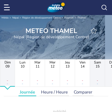
Météo
Népal
Région de développement Centre
Bagmati
Thamel
METEO THAMEL
Népal (Région de développement Centre)
Dim
Lun
Mar
Mer
Jeu
Ven
Sam
D
09
10
11
12
13
14
15
-
-
-
-
-
-
-
-
-
-
-
-
-
-
Journée
Heure / Heure
Comparer