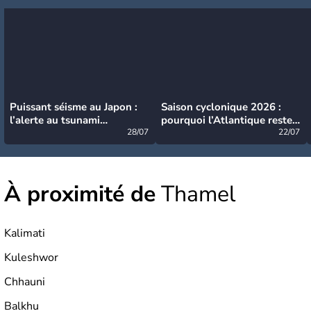
Puissant séisme au Japon :
Saison cyclonique 2026 :
l’alerte au tsunami
pourquoi l’Atlantique reste
désormais levée
28/07
très calme à ce stade ?
22/07
À proximité de
Thamel
Kalimati
Kuleshwor
Chhauni
Balkhu