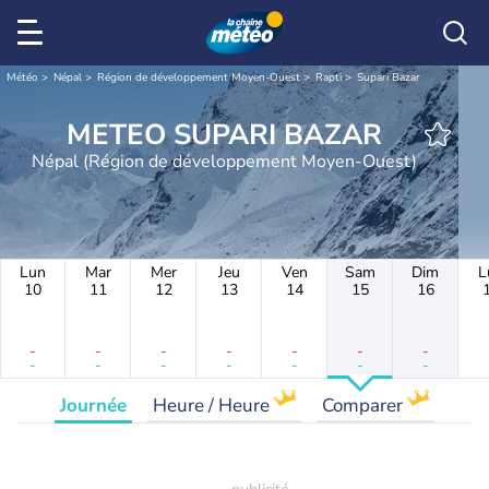
Météo
Népal
Région de développement Moyen-Ouest
Rapti
Supari Bazar
METEO SUPARI BAZAR
Népal (Région de développement Moyen-Ouest)
Lun
Mar
Mer
Jeu
Ven
Sam
Dim
L
10
11
12
13
14
15
16
-
-
-
-
-
-
-
-
-
-
-
-
-
-
Journée
Heure / Heure
Comparer