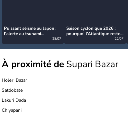
Puissant séisme au Japon :
Saison cyclonique 2026 :
l’alerte au tsunami
pourquoi l’Atlantique reste
désormais levée
28/07
très calme à ce stade ?
22/07
À proximité de
Supari Bazar
Holeri Bazar
Satdobate
Lakuri Dada
Chiyapani