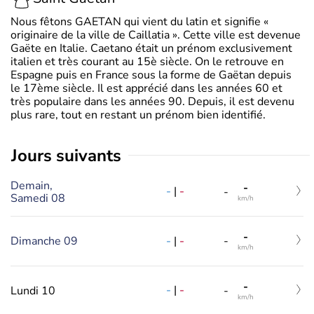
Nous fêtons GAETAN qui vient du latin et signifie «
originaire de la ville de Caillatia ». Cette ville est devenue
Gaëte en Italie. Caetano était un prénom exclusivement
italien et très courant au 15è siècle. On le retrouve en
Espagne puis en France sous la forme de Gaëtan depuis
le 17ème siècle. Il est apprécié dans les années 60 et
très populaire dans les années 90. Depuis, il est devenu
plus rare, tout en restant un prénom bien identifié.
jours suivants
Demain,
-
-
|
-
-
Samedi 08
km/h
-
-
|
-
Dimanche 09
-
km/h
-
-
|
-
Lundi 10
-
km/h