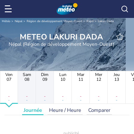
Météo
Népal
Région de développement Moyen-Ouest
Rapti
Lakuri Dada
METEO LAKURI DADA
Népal (Région de développement Moyen-Ouest)
Ven
Sam
Dim
Lun
Mar
Mer
Jeu
V
07
08
09
10
11
12
13
-
-
-
-
-
-
-
-
-
-
-
-
-
-
Journée
Heure / Heure
Comparer