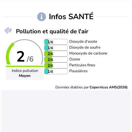
Infos SANTÉ
Pollution et qualité de l'air
Dioxyde d'azote
1
/6
Dioxyde de soufre
1
/6
2
Monoxyde de carbone
2
/6
/6
Ozone
2
/6
Particules fines
2
/6
Indice pollution
Poussières
1
/6
Moyen
Données établies par
Copernicus AMS(2026)