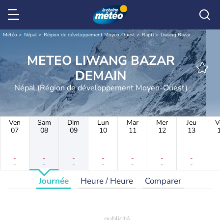
Météo
Népal
Région de développement Moyen-Ouest
Rapti
Liwang Bazar
METEO LIWANG BAZAR
DEMAIN
Népal (Région de développement Moyen-Ouest)
Ven
Sam
Dim
Lun
Mar
Mer
Jeu
V
07
08
09
10
11
12
13
-
-
-
-
-
-
-
-
-
-
-
-
-
-
Journée
Heure / Heure
Comparer