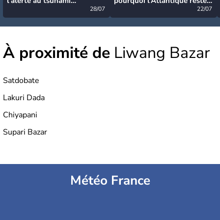
l’alerte au tsunami
pourquoi l’Atlantique reste
désormais levée
28/07
très calme à ce stade ?
22/07
À proximité de
Liwang Bazar
Satdobate
Lakuri Dada
Chiyapani
Supari Bazar
Météo France