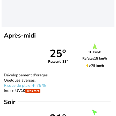
Après-midi
25°
10 km/h
Rafales
15 km/h
Ressenti 33°
>75 km/h
Développement d'orages.
Quelques averses.
Risque de pluie
75 %
Indice UV
10
Très fort
Soir