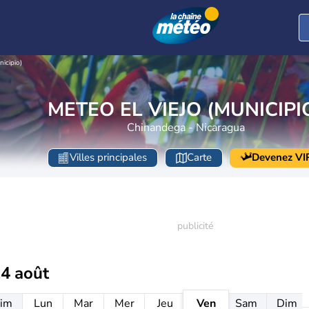
nicipio)
METEO EL VIEJO (MUNICIPI
Chinandega - Nicaragua
Villes principales
Carte
Devenez VI
14 août
im
Lun
Mar
Mer
Jeu
Ven
Sam
Dim