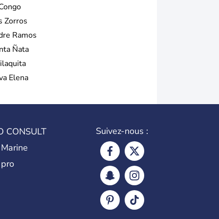
 Congo
s Zorros
dre Ramos
nta Ñata
ilaquita
lva Elena
Suivez-nous :
O CONSULT
 Marine
 pro