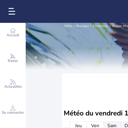
Météo
Nicaragua
Chinandega
El Viejo (Mu
Accueil
Radar
Actualités
Météo du
vendredi 
Se connecter
Jeu
Ven
Sam
D