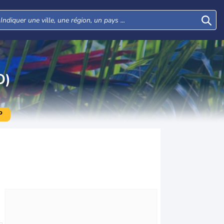
O)
P
Lun
Mar
Mer
Jeu