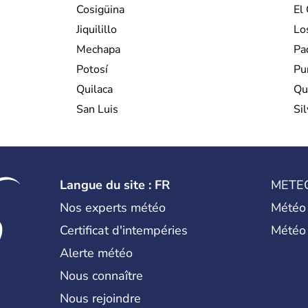
Cosigüina
El
Jiquilillo
Lo
Mechapa
Pa
Potosí
Pu
Quilaca
Qu
San Luis
Si
Langue du site : FR
METE
Nos experts météo
Météo
Certificat d'intempéries
Météo
Alerte météo
Nous connaître
Nous rejoindre