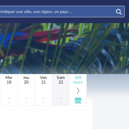
Mer
Jeu
Ven
Sam
365
19
20
21
22
Jours
-
-
-
-
-
-
-
-