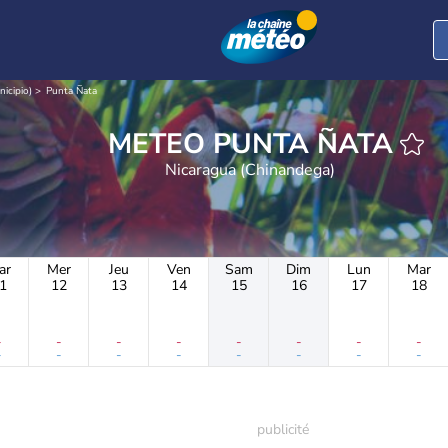
nicipio)
Punta Ñata
METEO PUNTA ÑATA
Nicaragua (Chinandega)
ar
Mer
Jeu
Ven
Sam
Dim
Lun
Mar
1
12
13
14
15
16
17
18
-
-
-
-
-
-
-
-
-
-
-
-
-
-
-
-