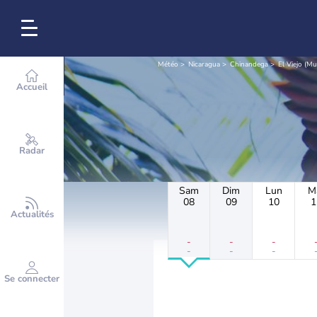
Météo
Nicaragua
Chinandega
El Viejo (Mu
Accueil
Radar
Sam
Dim
Lun
M
08
09
10
1
Actualités
-
-
-
-
-
-
Se connecter