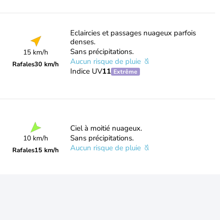
Eclaircies et passages nuageux parfois
denses.
Sans précipitations.
15 km/h
Aucun risque de pluie
Rafales
30 km/h
Indice UV
11
Extrême
Ciel à moitié nuageux.
Sans précipitations.
10 km/h
Aucun risque de pluie
Rafales
15 km/h