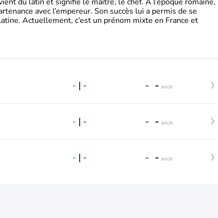
t du latin et signifie le maître, le chef. A l’époque romaine,
partenance avec l’empereur. Son succès lui a permis de se
latine. Actuellement, c’est un prénom mixte en France et
-
|
-
-
-
km/h
-
|
-
-
-
km/h
-
|
-
-
-
km/h