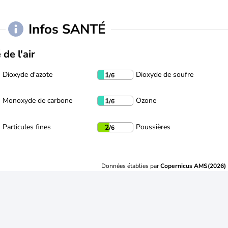
Infos SANTÉ
 de l'air
Dioxyde d'azote
Dioxyde de soufre
1
/6
Monoxyde de carbone
Ozone
1
/6
Particules fines
Poussières
2
/6
Données établies par
Copernicus AMS(2026)