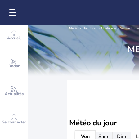
Météo
Honduras
Choluteca
San Pedro de
Accueil
ME
Radar
Actualités
Météo
du jour
Se connecter
Ven
Sam
Dim
L