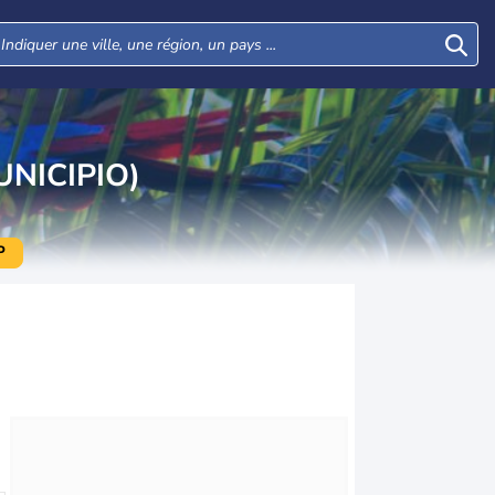
NICIPIO)
P
Mar
Mer
Jeu
Ven