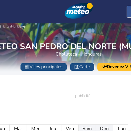
l Norte (Municipio)
TEO SAN PEDRO DEL NORTE (MU
Choluteca - Honduras
Villes principales
Carte
Devenez VI
un
Mar
Mer
Jeu
Ven
Sam
Dim
Lun