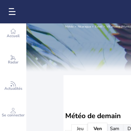
Météo
Nicaragua
Estelí
Villanueva (Munici
Accueil
Radar
Actualités
Météo de
demain
Se connecter
Jeu
Ven
Sam
D