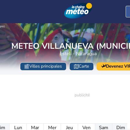
pio)
METEO VILLANUEVA (MUNICI
Estelí - Nicaragua
Villes principales
Carte
Devenez VI
im
Lun
Mar
Mer
Jeu
Ven
Sam
Dim