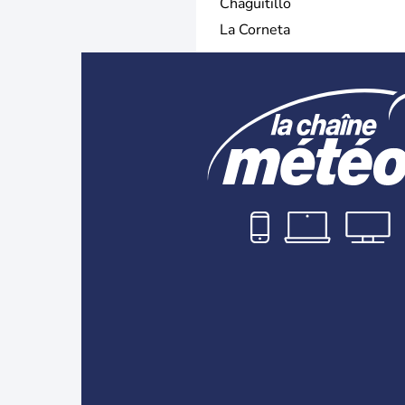
Chaguitillo
La Corneta