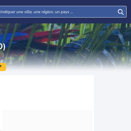
O)
P
Mer
Jeu
Ven
Sam