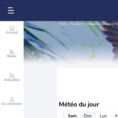
Météo
Nicaragua
Matagalpa (Departemento)
Accueil
Radar
Actualités
Météo
du jour
Se connecter
Sam
Dim
Lun
M