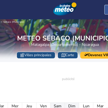
Sébaco (Municipio)
METEO SÉBACO (MUNICIPI
Matagalpa (Departemento) - Nicaragua
Villes principales
Carte
Devenez VI
ar
Mer
Jeu
Ven
Sam
Dim
Lun
Mar