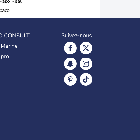
 Paso Real
baco
Suivez-nous :
O CONSULT
 Marine
 pro