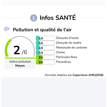
Infos SANTÉ
Pollution et qualité de l'air
Dioxyde d'azote
1
/6
Dioxyde de soufre
1
/6
2
Monoxyde de carbone
1
/6
/6
Ozone
1
/6
Particules fines
2
/6
Indice pollution
Poussières
2
/6
Moyen
Données établies par
Copernicus AMS(2026)