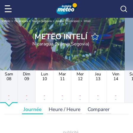
Météo
Nicaragua
Nueva Segovia
Jalapa (Municipio)
Intelí
METEO INTELÍ
Nicaragua (Nueva Segovia)
Sam
Dim
Lun
Mar
Mer
Jeu
Ven
S
08
09
10
11
12
13
14
-
-
-
-
-
-
-
-
-
-
-
-
-
-
Journée
Heure / Heure
Comparer