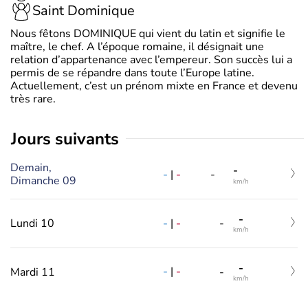
Saint Dominique
Nous fêtons DOMINIQUE qui vient du latin et signifie le
maître, le chef. A l’époque romaine, il désignait une
relation d’appartenance avec l’empereur. Son succès lui a
permis de se répandre dans toute l’Europe latine.
Actuellement, c’est un prénom mixte en France et devenu
très rare.
jours suivants
Demain,
-
-
|
-
-
Dimanche 09
km/h
-
-
|
-
Lundi 10
-
km/h
-
-
|
-
Mardi 11
-
km/h