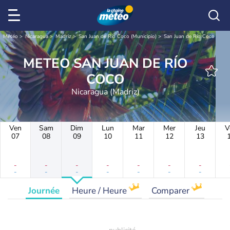
Météo
Nicaragua
Madriz
San Juan de Río Coco (Municipio)
San Juan de Río Coco
METEO SAN JUAN DE RÍO
COCO
Nicaragua (Madriz)
Ven
Sam
Dim
Lun
Mar
Mer
Jeu
V
07
08
09
10
11
12
13
-
-
-
-
-
-
-
-
-
-
-
-
-
-
Journée
Heure / Heure
Comparer