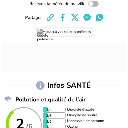
Recevoir la météo de ma ville
Partager
Ajouter à vos sources préférées
Infos SANTÉ
Pollution et qualité de l'air
Dioxyde d'azote
1
/6
Dioxyde de soufre
1
/6
2
Monoxyde de carbone
1
/6
/6
Ozone
1
/6