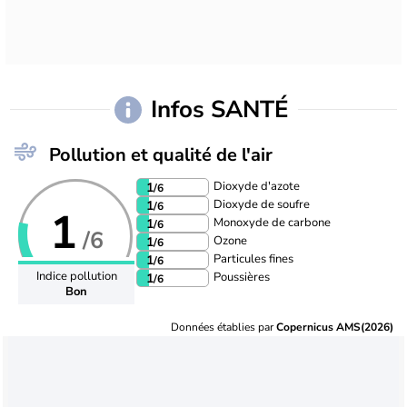
Infos SANTÉ
Pollution et qualité de l'air
Dioxyde d'azote
1
/6
Dioxyde de soufre
1
/6
1
Monoxyde de carbone
1
/6
/6
Ozone
1
/6
Particules fines
1
/6
Indice pollution
Poussières
1
/6
Bon
Données établies par
Copernicus AMS(2026)