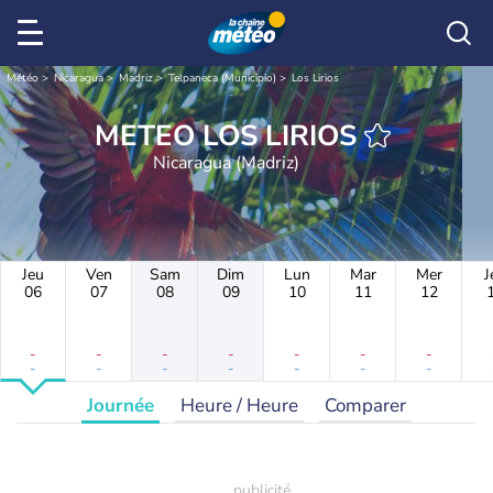
Météo
Nicaragua
Madriz
Telpaneca (Municipio)
Los Lirios
METEO LOS LIRIOS
Nicaragua (Madriz)
Jeu
Ven
Sam
Dim
Lun
Mar
Mer
J
06
07
08
09
10
11
12
-
-
-
-
-
-
-
-
-
-
-
-
-
-
Journée
Heure / Heure
Comparer