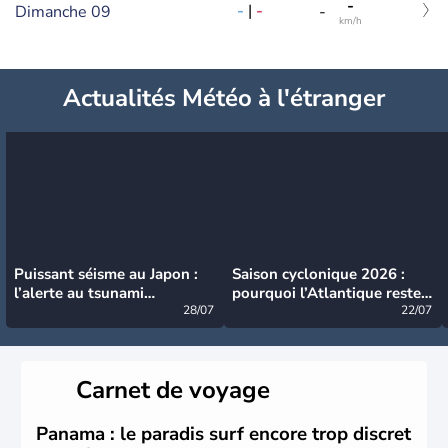
-
-
|
-
Dimanche 09
-
km/h
Actualités Météo à l'étranger
Puissant séisme au Japon :
Saison cyclonique 2026 :
l’alerte au tsunami
pourquoi l’Atlantique reste
désormais levée
28/07
très calme à ce stade ?
22/07
Carnet de voyage
Panama : le paradis surf encore trop discret