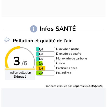
Infos SANTÉ
Pollution et qualité de l'air
Dioxyde d'azote
1
/6
Dioxyde de soufre
1
/6
3
Monoxyde de carbone
1
/6
/6
Ozone
2
/6
Particules fines
3
/6
Indice pollution
Poussières
2
/6
Dégradé
Données établies par
Copernicus AMS(2026)