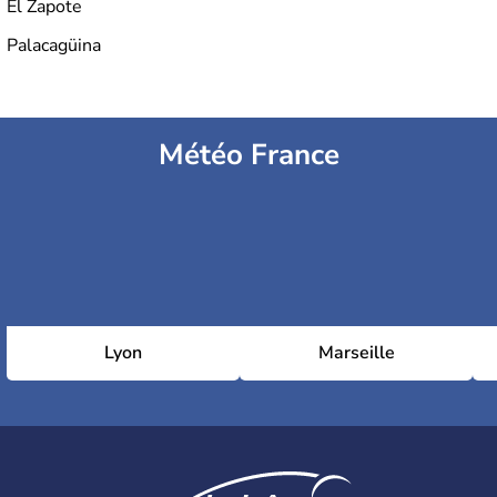
El Zapote
Palacagüina
Météo France
Lyon
Marseille