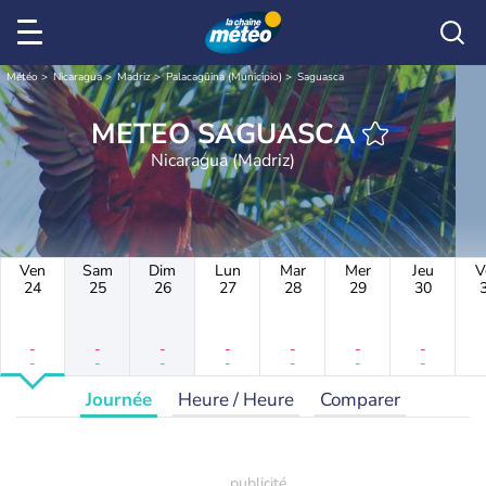
Météo
Nicaragua
Madriz
Palacagüina (Municipio)
Saguasca
METEO SAGUASCA
Nicaragua (Madriz)
Ven
Sam
Dim
Lun
Mar
Mer
Jeu
V
24
25
26
27
28
29
30
-
-
-
-
-
-
-
-
-
-
-
-
-
-
Journée
Heure / Heure
Comparer