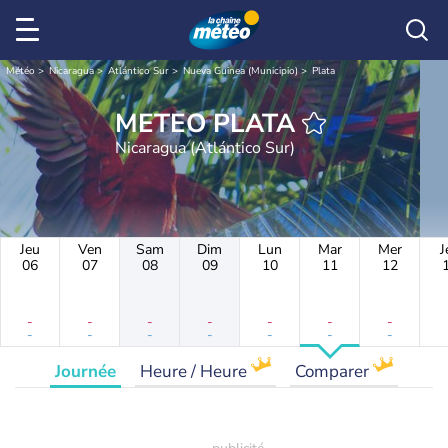
Météo
Nicaragua
Atlántico Sur
Nueva Guinea (Municipio)
Plata
METEO PLATA
Nicaragua (Atlántico Sur)
Jeu
Ven
Sam
Dim
Lun
Mar
Mer
J
06
07
08
09
10
11
12
-
-
-
-
-
-
-
-
-
-
-
-
-
-
Journée
Heure / Heure
Comparer