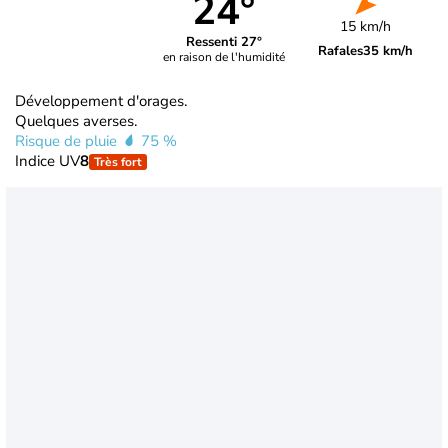
24°
15 km/h
Ressenti 27°
Rafales
35 km/h
en raison de l'humidité
Développement d'orages.
Quelques averses.
Risque de pluie
75 %
Indice UV
8
Très fort