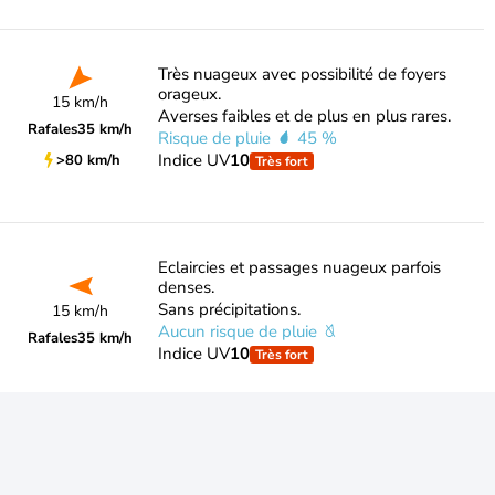
Très nuageux avec possibilité de foyers
orageux.
15 km/h
Averses faibles et de plus en plus rares.
Rafales
35 km/h
Risque de pluie
45 %
Indice UV
10
>80 km/h
Très fort
Eclaircies et passages nuageux parfois
denses.
Sans précipitations.
15 km/h
Aucun risque de pluie
Rafales
35 km/h
Indice UV
10
Très fort