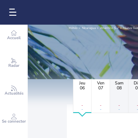
Météo
Nicaragua
Atlántico Sur
Nueva Guin
Accueil
Radar
Jeu
Ven
Sam
D
06
07
08
0
Actualités
-
-
-
-
-
-
Se connecter