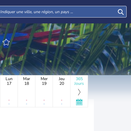
N
Lun
Mar
Mer
Jeu
365
17
18
19
20
Jours
-
-
-
-
-
-
-
-