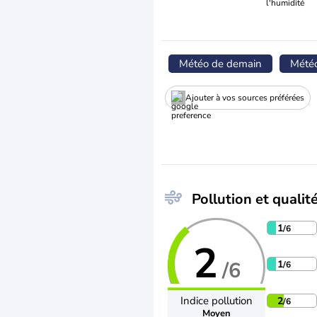
l'humidité
Météo de demain
Mété
Ajouter à vos sources préférées
Pollution et qualité
1
/6
2
/6
1
/6
Indice pollution
2
/6
Moyen