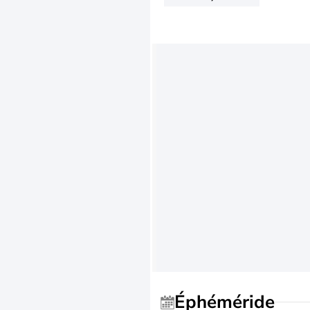
Éphéméride