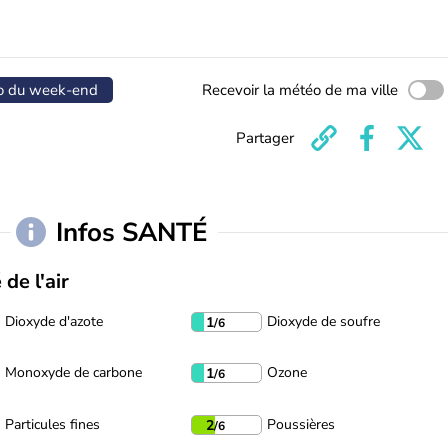
o du week-end
Recevoir la météo de ma ville
Partager
Infos SANTÉ
 de l'air
Dioxyde d'azote
Dioxyde de soufre
1
/6
Monoxyde de carbone
Ozone
1
/6
Particules fines
Poussières
2
/6