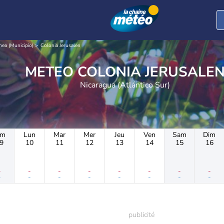
ea (Municipio)
Colonia Jerusalen
METEO COLONIA JERUSALE
Nicaragua (Atlántico Sur)
im
Lun
Mar
Mer
Jeu
Ven
Sam
Dim
9
10
11
12
13
14
15
16
-
-
-
-
-
-
-
-
-
-
-
-
-
-
-
-