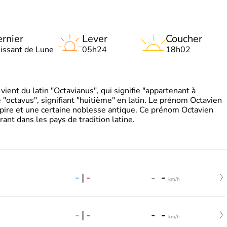
rnier
Lever
Coucher
oissant de Lune
05h24
18h02
ient du latin "Octavianus", qui signifie "appartenant à
"octavus", signifiant "huitième" en latin. Le prénom Octavien
pire et une certaine noblesse antique. Ce prénom Octavien
rant dans les pays de tradition latine.
-
|
-
-
-
km/h
-
|
-
-
-
km/h