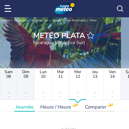
Météo
Nicaragua
Atlántico Sur
Nueva Guinea (Municipio)
Plata
METEO PLATA
Nicaragua (Atlántico Sur)
Sam
Dim
Lun
Mar
Mer
Jeu
Ven
S
08
09
10
11
12
13
14
-
-
-
-
-
-
-
-
-
-
-
-
-
-
Journée
Heure / Heure
Comparer