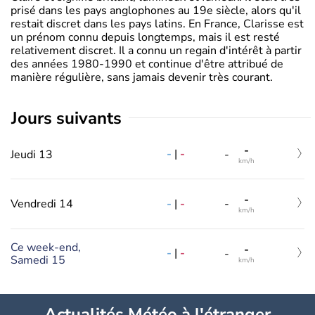
prisé dans les pays anglophones au 19e siècle, alors qu'il
restait discret dans les pays latins. En France, Clarisse est
un prénom connu depuis longtemps, mais il est resté
relativement discret. Il a connu un regain d'intérêt à partir
des années 1980-1990 et continue d'être attribué de
manière régulière, sans jamais devenir très courant.
jours suivants
-
-
|
-
Jeudi 13
-
km/h
-
-
|
-
Vendredi 14
-
km/h
Ce week-end,
-
-
|
-
-
Samedi 15
km/h
Actualités Météo à l'étranger