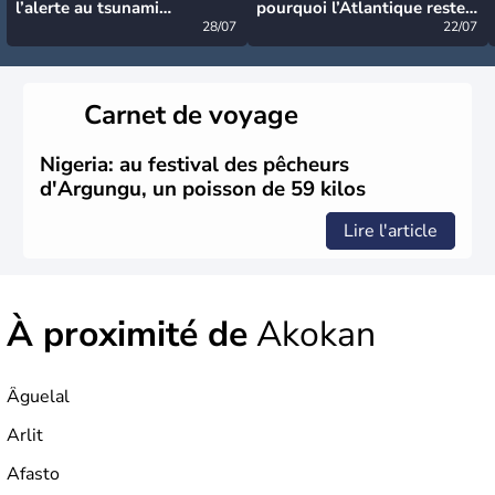
l’alerte au tsunami
pourquoi l’Atlantique reste
désormais levée
28/07
très calme à ce stade ?
22/07
Carnet de voyage
Nigeria: au festival des pêcheurs
d'Argungu, un poisson de 59 kilos
Lire l'article
À proximité de
Akokan
Âguelal
Arlit
Afasto