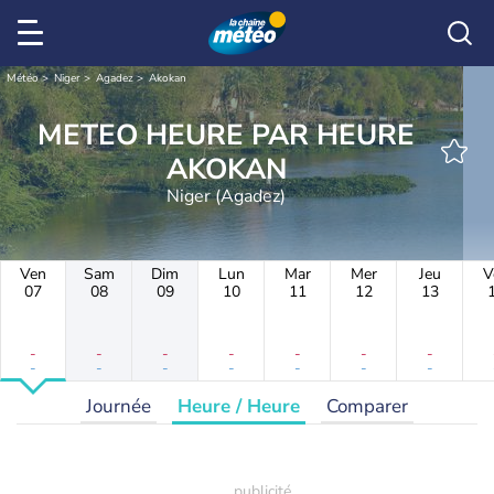
Météo
Niger
Agadez
Akokan
METEO HEURE PAR HEURE
AKOKAN
Niger (Agadez)
Ven
Sam
Dim
Lun
Mar
Mer
Jeu
V
07
08
09
10
11
12
13
-
-
-
-
-
-
-
-
-
-
-
-
-
-
Journée
Heure / Heure
Comparer