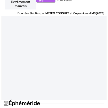
Poussières
6
/6
Extrêmement
mauvais
Données établies par
METEO CONSULT et Copernicus AMS(2026)
Éphéméride