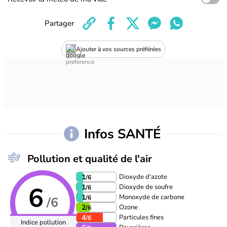
Partager
Ajouter à vos sources préférées
Infos SANTÉ
Pollution et qualité de l'air
Dioxyde d'azote
1
/6
6
Dioxyde de soufre
1
/6
Monoxyde de carbone
1
/6
/6
Ozone
2
/6
Particules fines
4
/6
Indice pollution