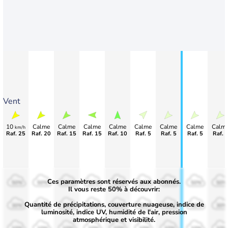
Vent
10
Calme
Calme
Calme
Calme
Calme
Calme
Calme
Calm
km/h
Raf. 25
Raf. 20
Raf. 15
Raf. 15
Raf. 10
Raf. 5
Raf. 5
Raf. 5
Raf. 
Ces paramètres sont réservés aux abonnés.
50%
50%
50%
50%
50%
50%
50%
50%
50%
Il vous reste 50% à découvrir:
Quantité de précipitations, couverture nuageuse, indice de
30%
30%
30%
30%
30%
30%
30%
30%
30%
luminosité, indice UV, humidité de l'air, pression
atmosphérique et visibilité.