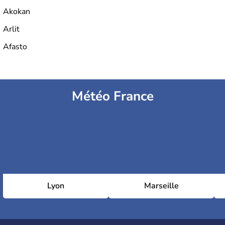
Akokan
Arlit
Afasto
Météo France
Lyon
Marseille