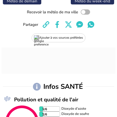
Météo de demain
Météo du week-end
Recevoir la météo de ma ville
Partager
Ajouter à vos sources préférées
Infos SANTÉ
Pollution et qualité de l'air
Dioxyde d'azote
1
/6
Dioxyde de soufre
1
/6