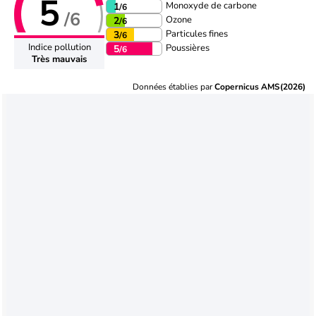
5
Monoxyde de carbone
1
/6
/6
Ozone
2
/6
Particules fines
3
/6
Indice pollution
Poussières
5
/6
Très mauvais
Données établies par
Copernicus AMS(2026)