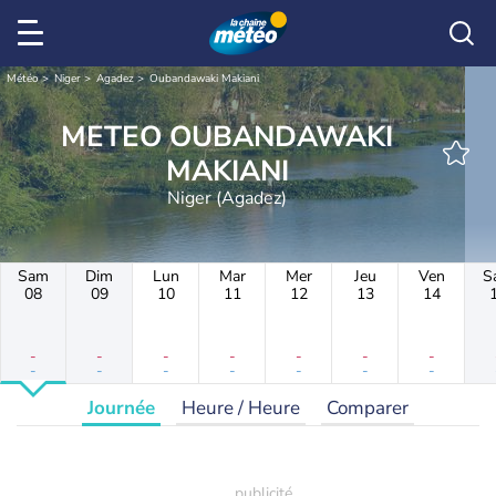
Météo
Niger
Agadez
Oubandawaki Makiani
METEO OUBANDAWAKI
MAKIANI
Niger (Agadez)
Sam
Dim
Lun
Mar
Mer
Jeu
Ven
S
08
09
10
11
12
13
14
-
-
-
-
-
-
-
-
-
-
-
-
-
-
Journée
Heure / Heure
Comparer