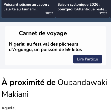
Puissant séisme au Japon :
Saison cyclonique 2026 :
l’alerte au tsunami
pourquoi l’Atlantique reste
désormais levée
28/07
très calme à ce stade ?
22/07
Carnet de voyage
Nigeria: au festival des pêcheurs
d'Argungu, un poisson de 59 kilos
Lire l'article
À proximité de
Oubandawaki
Makiani
Âguelal