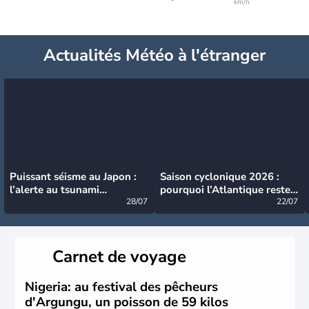
km/h
Actualités Météo à l'étranger
Puissant séisme au Japon :
Saison cyclonique 2026 :
l’alerte au tsunami
pourquoi l’Atlantique reste
désormais levée
28/07
très calme à ce stade ?
22/07
Carnet de voyage
Nigeria: au festival des pêcheurs
d'Argungu, un poisson de 59 kilos