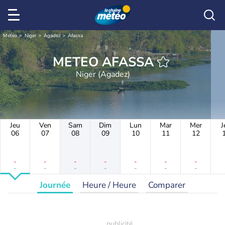
Météo
Niger
Agadez
Afassa
METEO AFASSA
Niger (Agadez)
Jeu
Ven
Sam
Dim
Lun
Mar
Mer
J
06
07
08
09
10
11
12
-
-
-
-
-
-
-
-
-
-
-
-
-
-
Journée
Heure / Heure
Comparer