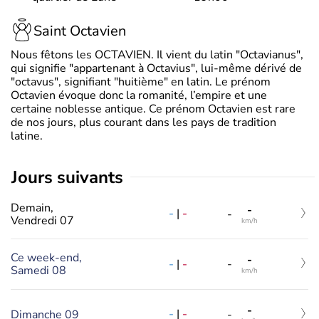
Saint Octavien
Nous fêtons les OCTAVIEN. Il vient du latin "Octavianus",
qui signifie "appartenant à Octavius", lui-même dérivé de
"octavus", signifiant "huitième" en latin. Le prénom
Octavien évoque donc la romanité, l’empire et une
certaine noblesse antique. Ce prénom Octavien est rare
de nos jours, plus courant dans les pays de tradition
latine.
jours suivants
Demain,
-
-
|
-
-
Vendredi 07
km/h
Ce week-end,
-
-
|
-
-
Samedi 08
km/h
-
-
|
-
Dimanche 09
-