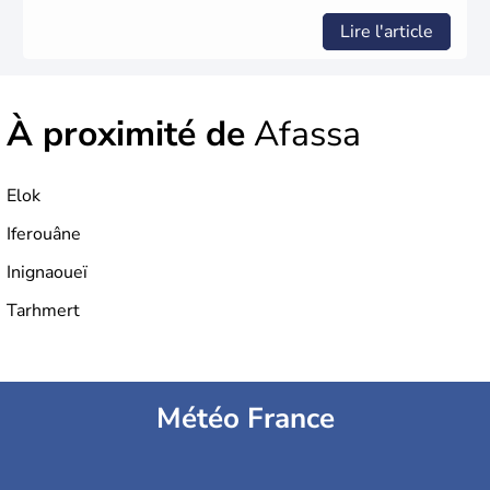
Lire l'article
À proximité de
Afassa
Elok
Iferouâne
Inignaoueï
Tarhmert
Météo France