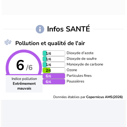
Infos SANTÉ
Pollution et qualité de l'air
Dioxyde d'azote
1
/6
6
Dioxyde de soufre
1
/6
Monoxyde de carbone
1
/6
/6
Ozone
2
/6
Particules fines
6
/6
Indice pollution
Poussières
6
/6
Extrêmement
mauvais
Données établies par
Copernicus AMS(2026)