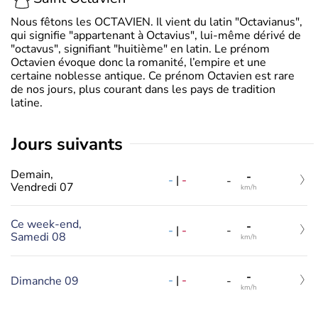
Nous fêtons les OCTAVIEN. Il vient du latin "Octavianus",
qui signifie "appartenant à Octavius", lui-même dérivé de
"octavus", signifiant "huitième" en latin. Le prénom
Octavien évoque donc la romanité, l’empire et une
certaine noblesse antique. Ce prénom Octavien est rare
de nos jours, plus courant dans les pays de tradition
latine.
jours suivants
Demain,
-
-
|
-
-
Vendredi 07
km/h
Ce week-end,
-
-
|
-
-
Samedi 08
km/h
-
-
|
-
Dimanche 09
-
km/h