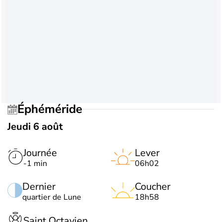
Éphéméride
Jeudi 6 août
Journée
Lever
-1 min
06h02
Dernier
Coucher
quartier de Lune
18h58
Saint Octavien