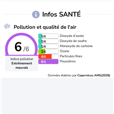
Infos SANTÉ
Pollution et qualité de l'air
Dioxyde d'azote
1
/6
6
Dioxyde de soufre
1
/6
Monoxyde de carbone
1
/6
/6
Ozone
2
/6
Particules fines
4
/6
Indice pollution
Poussières
6
/6
Extrêmement
mauvais
Données établies par
Copernicus AMS(2026)