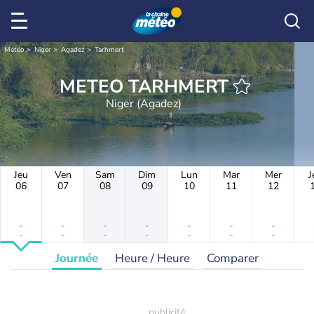
Météo
Niger
Agadez
Tarhmert
METEO TARHMERT
Niger (Agadez)
Jeu
Ven
Sam
Dim
Lun
Mar
Mer
J
06
07
08
09
10
11
12
-
-
-
-
-
-
-
-
-
-
-
-
-
-
Journée
Heure / Heure
Comparer