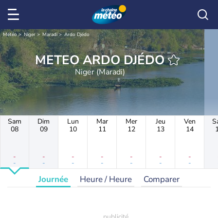
Météo
Niger
Maradi
Ardo Djédo
METEO ARDO DJÉDO
Niger (Maradi)
Sam
Dim
Lun
Mar
Mer
Jeu
Ven
S
08
09
10
11
12
13
14
-
-
-
-
-
-
-
-
-
-
-
-
-
-
Journée
Heure / Heure
Comparer