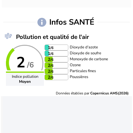
Infos SANTÉ
Pollution et qualité de l'air
Dioxyde d'azote
1
/6
Dioxyde de soufre
1
/6
2
Monoxyde de carbone
2
/6
/6
Ozone
2
/6
Particules fines
2
/6
Indice pollution
Poussières
2
/6
Moyen
Données établies par
Copernicus AMS(2026)