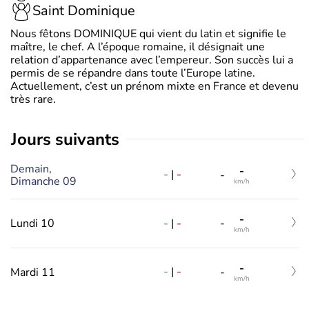
Saint Dominique
Nous fêtons DOMINIQUE qui vient du latin et signifie le
maître, le chef. A l’époque romaine, il désignait une
relation d’appartenance avec l’empereur. Son succès lui a
permis de se répandre dans toute l’Europe latine.
Actuellement, c’est un prénom mixte en France et devenu
très rare.
jours suivants
Demain,
-
-
|
-
-
Dimanche 09
km/h
-
-
|
-
Lundi 10
-
km/h
-
-
|
-
Mardi 11
-
km/h