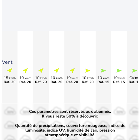
Vent
15
10
10
10
10
10
10
10
Calme
km/h
km/h
km/h
km/h
km/h
km/h
km/h
km/h
Raf. 20
Raf. 20
Raf. 20
Raf. 20
Raf. 20
Raf. 20
Raf. 15
Raf. 15
Raf. 1
Ces paramètres sont réservés aux abonnés.
50%
50%
50%
50%
50%
50%
50%
50%
50%
Il vous reste 50% à découvrir:
Quantité de précipitations, couverture nuageuse, indice de
30%
30%
30%
30%
30%
30%
30%
30%
30%
luminosité, indice UV, humidité de l'air, pression
atmosphérique et visibilité.