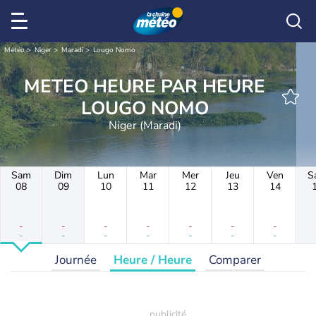
Météo
Niger
Maradi
Lougo Nomo
METEO HEURE PAR HEURE
LOUGO NOMO
Niger (Maradi)
Sam
Dim
Lun
Mar
Mer
Jeu
Ven
S
08
09
10
11
12
13
14
-
-
-
-
-
-
-
-
-
-
-
-
-
-
Journée
Heure / Heure
Comparer