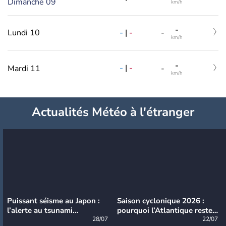
Dimanche 09
km/h
-
-
|
-
Lundi 10
-
km/h
-
-
|
-
Mardi 11
-
km/h
Actualités Météo à l'étranger
Puissant séisme au Japon :
Saison cyclonique 2026 :
l’alerte au tsunami
pourquoi l’Atlantique reste
désormais levée
28/07
très calme à ce stade ?
22/07