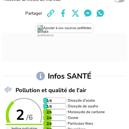
Partager
Ajouter à vos sources préférées
Infos SANTÉ
Pollution et qualité de l'air
Dioxyde d'azote
1
/6
Dioxyde de soufre
1
/6
2
Monoxyde de carbone
2
/6
/6
Ozone
2
/6
Particules fines
2
/6
Indice pollution