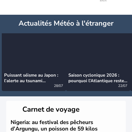
km/h
Actualités Météo à l'étranger
Puissant séisme au Japon :
Saison cyclonique 2026 :
l’alerte au tsunami
pourquoi l’Atlantique reste
désormais levée
28/07
très calme à ce stade ?
22/07
Carnet de voyage
Nigeria: au festival des pêcheurs
d'Argungu, un poisson de 59 kilos