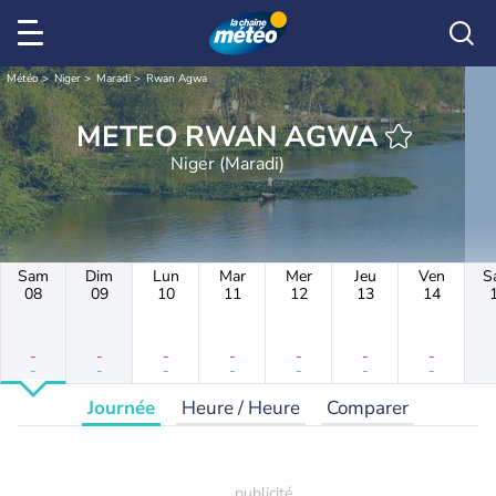
Météo
Niger
Maradi
Rwan Agwa
METEO RWAN AGWA
Niger (Maradi)
Sam
Dim
Lun
Mar
Mer
Jeu
Ven
S
08
09
10
11
12
13
14
-
-
-
-
-
-
-
-
-
-
-
-
-
-
Journée
Heure / Heure
Comparer