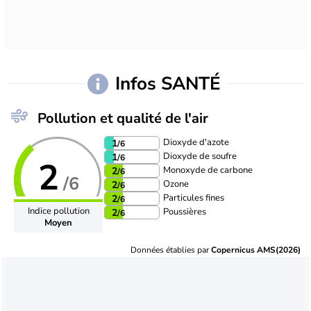
Infos SANTÉ
Pollution et qualité de l'air
Dioxyde d'azote
1
/6
Dioxyde de soufre
1
/6
2
Monoxyde de carbone
2
/6
/6
Ozone
2
/6
Particules fines
2
/6
Indice pollution
Poussières
2
/6
Moyen
Données établies par
Copernicus AMS(2026)