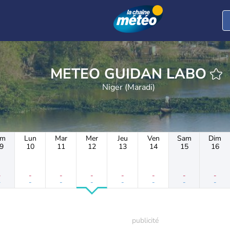
METEO GUIDAN LABO
Niger (Maradi)
im
Lun
Mar
Mer
Jeu
Ven
Sam
Dim
9
10
11
12
13
14
15
16
-
-
-
-
-
-
-
-
-
-
-
-
-
-
-
-