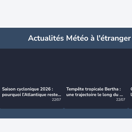
Actualités Météo à l'étranger
Saison cyclonique 2026 :
Tempête tropicale Bertha :
pourquoi l’Atlantique reste
une trajectoire le long du du
très calme à ce stade ?
22/07
littoral américain
22/07