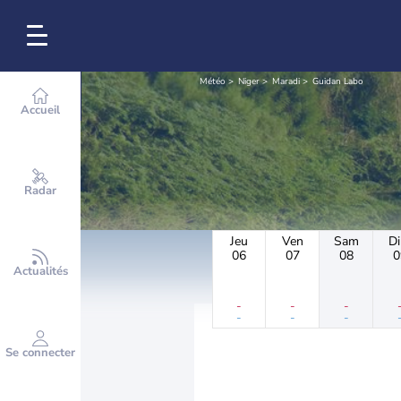
Météo
Niger
Maradi
Guidan Labo
Accueil
Radar
Jeu
Ven
Sam
D
06
07
08
0
Actualités
-
-
-
-
-
-
Se connecter