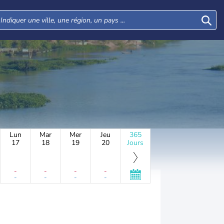
Lun
Mar
Mer
Jeu
365
17
18
19
20
Jours
-
-
-
-
-
-
-
-