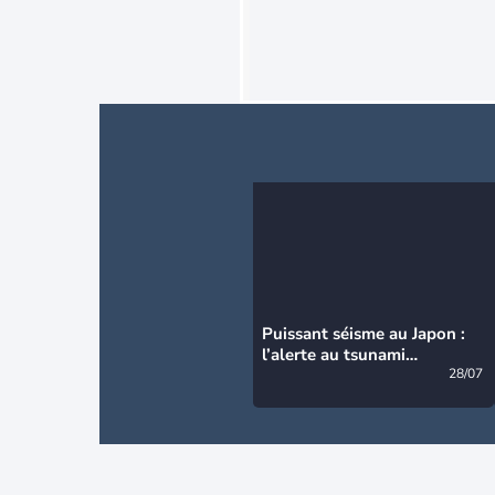
Puissant séisme au Japon :
l’alerte au tsunami
désormais levée
28/07