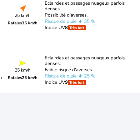
Eclaircies et passages nuageux parfois
denses.
Possibilité d'averses.
25 km/h
Risque de pluie
35 %
Rafales
35 km/h
Indice UV
8
Très fort
Eclaircies et passages nuageux parfois
denses.
Faible risque d'averses.
25 km/h
Risque de pluie
25 %
Rafales
25 km/h
du
Indice UV
9
Très fort