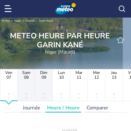
Météo
Niger
Maradi
Garin Kané
METEO HEURE PAR HEURE
GARIN KANÉ
Niger (Maradi)
Ven
Sam
Dim
Lun
Mar
Mer
Jeu
V
07
08
09
10
11
12
13
-
-
-
-
-
-
-
-
-
-
-
-
-
-
Journée
Heure / Heure
Comparer