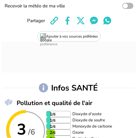
Recevoir la météo de ma ville
Partager
Ajouter à vos sources préférées
Infos SANTÉ
Pollution et qualité de l'air
Dioxyde d'azote
1
/6
Dioxyde de soufre
1
/6
3
Monoxyde de carbone
1
/6
/6
Ozone
2
/6