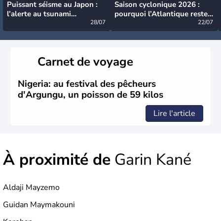
Puissant séisme au Japon :
Saison cyclonique 2026 :
l’alerte au tsunami
pourquoi l’Atlantique reste
désormais levée
28/07
très calme à ce stade ?
22/07
Carnet de voyage
Nigeria: au festival des pêcheurs
d'Argungu, un poisson de 59 kilos
Lire l'article
À proximité de
Garin Kané
Aldaji Mayzemo
Guidan Maymakouni