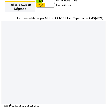
Particules fines
2
/6
Indice pollution
Poussières
3
/6
Dégradé
Données établies par
METEO CONSULT et Copernicus AMS(2026)