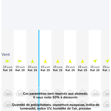
Vent
15
15
10
15
15
15
15
15
15
km/h
km/h
km/h
km/h
km/h
km/h
km/h
km/h
km/
Raf. 20
Raf. 20
Raf. 20
Raf. 25
Raf. 25
Raf. 25
Raf. 25
Raf. 20
Raf. 2
Ces paramètres sont réservés aux abonnés.
50%
50%
50%
50%
50%
50%
50%
50%
50%
Il vous reste 50% à découvrir:
Quantité de précipitations, couverture nuageuse, indice de
30%
30%
30%
30%
30%
30%
30%
30%
30%
luminosité, indice UV, humidité de l'air, pression