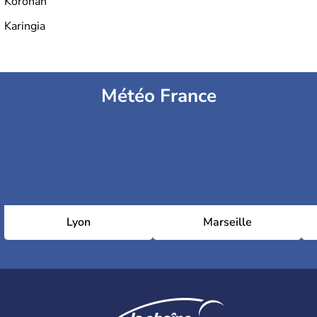
Korohan
Karingia
Météo France
Lyon
Marseille