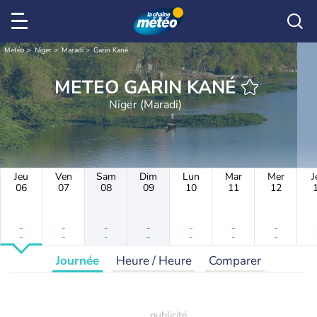
Météo
Niger
Maradi
Garin Kané
METEO GARIN KANÉ
Niger (Maradi)
Jeu
Ven
Sam
Dim
Lun
Mar
Mer
J
06
07
08
09
10
11
12
-
-
-
-
-
-
-
-
-
-
-
-
-
-
Journée
Heure / Heure
Comparer