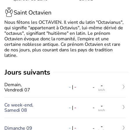
Saint Octavien
Nous fêtons les OCTAVIEN. Il vient du latin "Octavianus",
qui signifie "appartenant à Octavius", lui-même dérivé de
"octavus", signifiant "huitième" en latin. Le prénom
Octavien évoque donc la romanité, l’empire et une
certaine noblesse antique. Ce prénom Octavien est rare
de nos jours, plus courant dans les pays de tradition
latine.
jours suivants
Demain,
-
-
|
-
-
Vendredi 07
km/h
Ce week-end,
-
-
|
-
-
Samedi 08
km/h
-
-
|
-
Dimanche 09
-