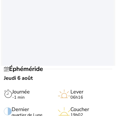
Éphéméride
Jeudi 6 août
Journée
Lever
-1 min
06h16
Dernier
Coucher
quartier de Lune
19h02