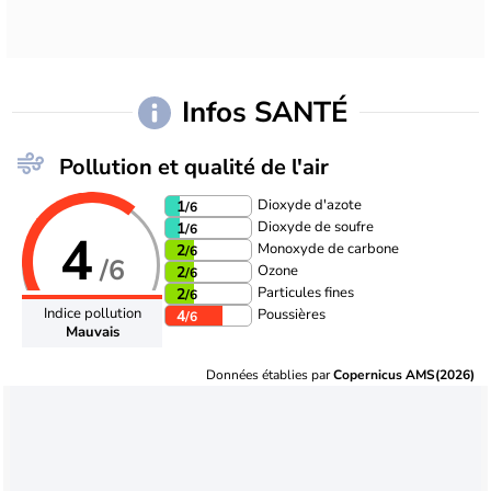
Infos SANTÉ
Pollution et qualité de l'air
Dioxyde d'azote
1
/6
Dioxyde de soufre
1
/6
4
Monoxyde de carbone
2
/6
/6
Ozone
2
/6
Particules fines
2
/6
Indice pollution
Poussières
4
/6
Mauvais
Données établies par
Copernicus AMS(2026)