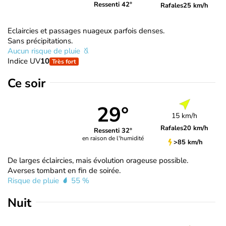
Ressenti 42°
Rafales
25 km/h
Eclaircies et passages nuageux parfois denses.
Sans précipitations.
Aucun risque de pluie
Indice UV
10
Très fort
Ce soir
29°
15 km/h
Rafales
20 km/h
Ressenti 32°
en raison de l'humidité
>85 km/h
De larges éclaircies, mais évolution orageuse possible.
Averses tombant en fin de soirée.
Risque de pluie
55 %
Nuit