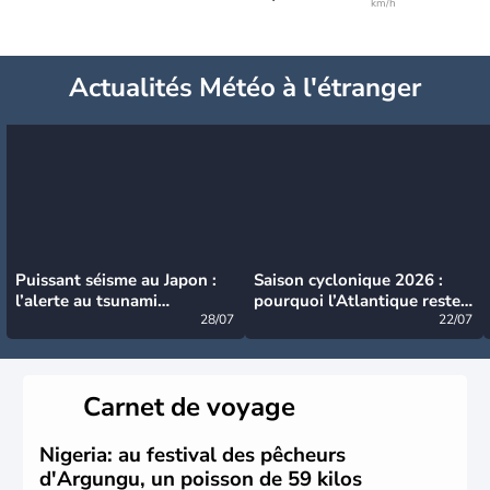
km/h
Actualités Météo à l'étranger
Puissant séisme au Japon :
Saison cyclonique 2026 :
l’alerte au tsunami
pourquoi l’Atlantique reste
désormais levée
28/07
très calme à ce stade ?
22/07
Carnet de voyage
Nigeria: au festival des pêcheurs
d'Argungu, un poisson de 59 kilos