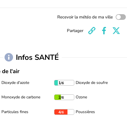
Recevoir la météo de ma ville
Partager
Infos SANTÉ
 de l'air
Dioxyde d'azote
Dioxyde de soufre
1
/6
Monoxyde de carbone
Ozone
2
/6
Particules fines
Poussières
4
/6