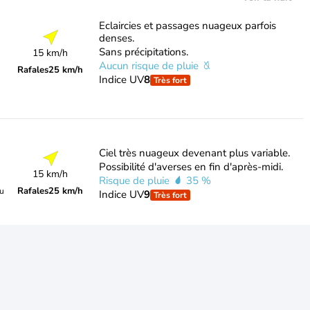
Eclaircies et passages nuageux parfois
denses.
Sans précipitations.
15 km/h
Aucun risque de pluie
Rafales
25 km/h
Indice UV
8
Très fort
Ciel très nuageux devenant plus variable.
Possibilité d'averses en fin d'après-midi.
15 km/h
Risque de pluie
35 %
Rafales
25 km/h
du
Indice UV
9
Très fort