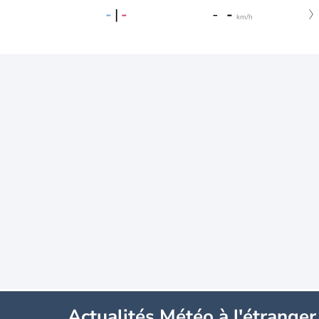
-
|
-
-
-
km/h
Actualités Météo à l'étranger