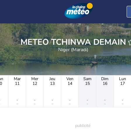
METEO TCHINWA DEMAIN
Niger (Maradi)
un
Mar
Mer
Jeu
Ven
Sam
Dim
Lun
0
11
12
13
14
15
16
17
-
-
-
-
-
-
-
-
-
-
-
-
-
-
-
-