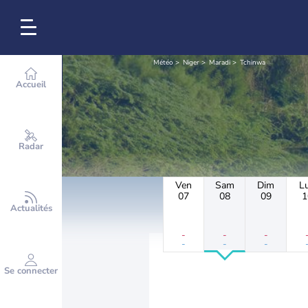
Météo
Niger
Maradi
Tchinwa
Accueil
Radar
Ven
Sam
Dim
L
07
08
09
1
Actualités
-
-
-
-
-
-
Se connecter