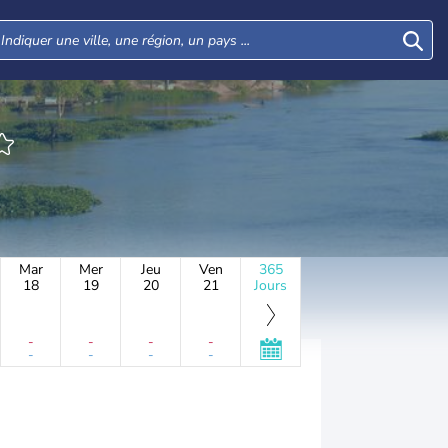
Mar
Mer
Jeu
Ven
365
18
19
20
21
Jours
-
-
-
-
-
-
-
-