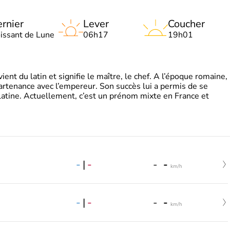
rnier
Lever
Coucher
oissant de Lune
06h17
19h01
t du latin et signifie le maître, le chef. A l’époque romaine,
partenance avec l’empereur. Son succès lui a permis de se
latine. Actuellement, c’est un prénom mixte en France et
-
|
-
-
-
km/h
-
|
-
-
-
km/h