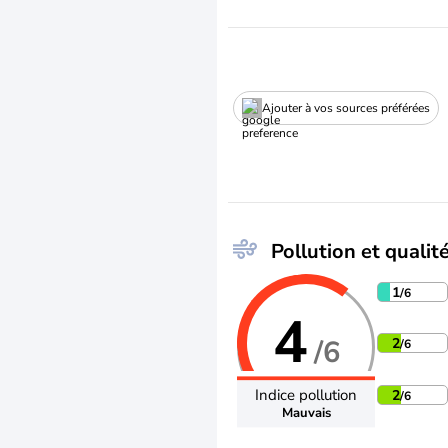
Ajouter à vos sources préférées
Pollution et qualité
1
/6
4
/6
2
/6
Indice pollution
2
/6
Mauvais