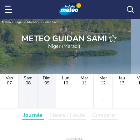
Météo
Niger
Maradi
Guidan Sami
METEO GUIDAN SAMI
Niger (Maradi)
Ven
Sam
Dim
Lun
Mar
Mer
Jeu
V
07
08
09
10
11
12
13
-
-
-
-
-
-
-
-
-
-
-
-
-
-
Journée
Heure / Heure
Comparer