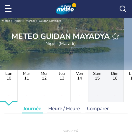
Météo
Niger
Maradi
Guidan Mayadya
METEO GUIDAN MAYADYA
Niger (Maradi)
Lun
Mar
Mer
Jeu
Ven
Sam
Dim
L
10
11
12
13
14
15
16
-
-
-
-
-
-
-
-
-
-
-
-
-
-
Journée
Heure / Heure
Comparer