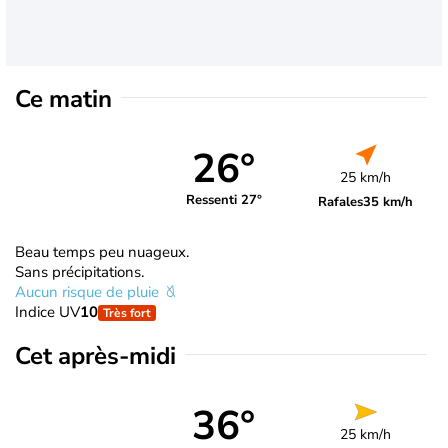
Ce matin
26°
25 km/h
Ressenti 27°
Rafales
35 km/h
Beau temps peu nuageux.
Sans précipitations.
Aucun risque de pluie
Indice UV
10
Très fort
Cet après-midi
36°
25 km/h