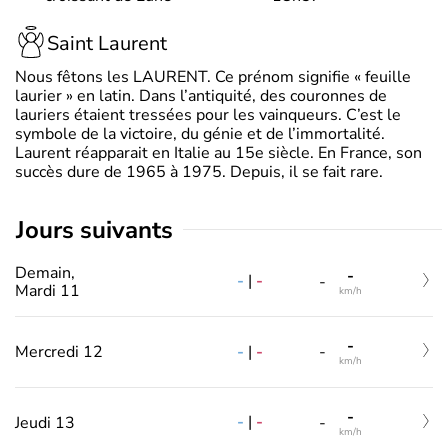
Saint Laurent
Nous fêtons les LAURENT. Ce prénom signifie « feuille
laurier » en latin. Dans l’antiquité, des couronnes de
lauriers étaient tressées pour les vainqueurs. C’est le
symbole de la victoire, du génie et de l’immortalité.
Laurent réapparait en Italie au 15e siècle. En France, son
succès dure de 1965 à 1975. Depuis, il se fait rare.
jours suivants
Demain,
-
-
|
-
-
Mardi 11
km/h
-
-
|
-
Mercredi 12
-
km/h
-
-
|
-
Jeudi 13
-
km/h