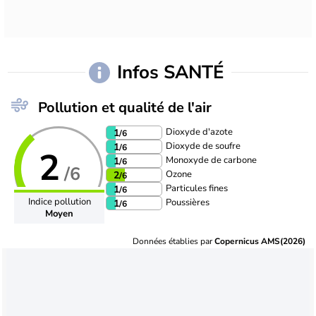
Infos SANTÉ
Pollution et qualité de l'air
Dioxyde d'azote
1
/6
Dioxyde de soufre
1
/6
2
Monoxyde de carbone
1
/6
/6
Ozone
2
/6
Particules fines
1
/6
Indice pollution
Poussières
1
/6
Moyen
Données établies par
Copernicus AMS(2026)