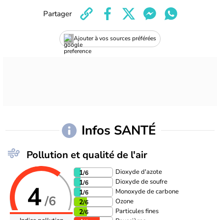
Partager
Ajouter à vos sources préférées
Infos SANTÉ
Pollution et qualité de l'air
Dioxyde d'azote
1
/6
Dioxyde de soufre
1
/6
4
Monoxyde de carbone
1
/6
/6
Ozone
2
/6
Particules fines
2
/6