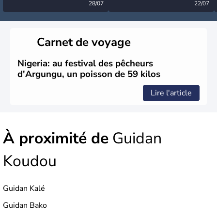
désormais levée
28/07
très calme à ce stade ?
22/07
Carnet de voyage
Nigeria: au festival des pêcheurs
d'Argungu, un poisson de 59 kilos
Lire l'article
À proximité de
Guidan
Koudou
Guidan Kalé
Guidan Bako