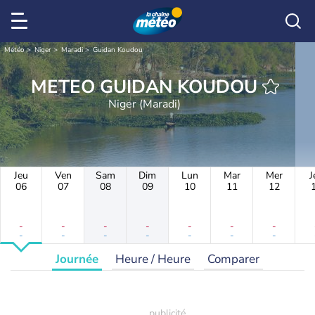
Météo
Niger
Maradi
Guidan Koudou
METEO GUIDAN KOUDOU
Niger (Maradi)
Jeu
Ven
Sam
Dim
Lun
Mar
Mer
J
06
07
08
09
10
11
12
-
-
-
-
-
-
-
-
-
-
-
-
-
-
Journée
Heure / Heure
Comparer