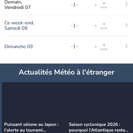
Demain,
-
-
|
-
-
Vendredi 07
km/h
Ce week-end,
-
-
|
-
-
Samedi 08
km/h
-
-
|
-
Dimanche 09
-
km/h
Actualités Météo à l'étranger
Puissant séisme au Japon :
Saison cyclonique 2026 :
l’alerte au tsunami
pourquoi l’Atlantique reste