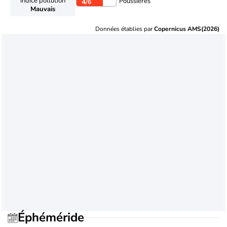
Indice pollution
Poussières
4
/6
Mauvais
Données établies par
Copernicus AMS(2026)
Éphéméride