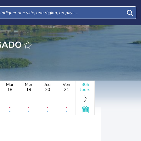
HEURE DAN GADO
Mar
Mer
Jeu
Ven
365
18
19
20
21
Jours
-
-
-
-
-
-
-
-