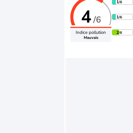
1
/6
4
/6
1
/6
Indice pollution
2
/6
Mauvais