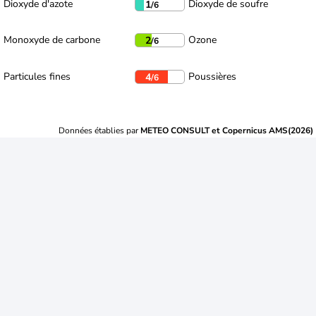
Dioxyde d'azote
Dioxyde de soufre
1
/6
Monoxyde de carbone
Ozone
2
/6
Particules fines
Poussières
4
/6
Données établies par
METEO CONSULT et Copernicus AMS(2026)