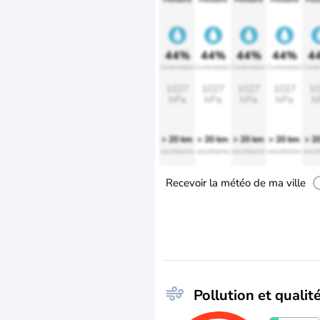
44%
44%
44%
44%
4
Confortable
Confortable
Confortable
Confortable
Confo
1027
1027
1027
1027
10
hPa
hPa
hPa
hPa
h
> 20 km
> 20 km
> 20 km
> 20 km
> 2
excellente
excellente
excellente
excellente
excel
Recevoir la météo de ma ville
Pollution et qualité