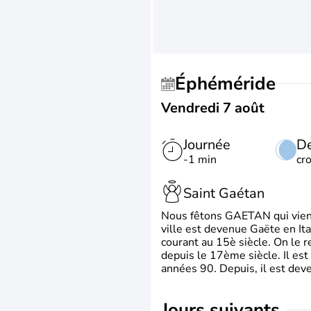
Éphéméride
Vendredi 7 août
Journée
De
-1 min
cr
Saint Gaétan
Nous fêtons GAETAN qui vient du
ville est devenue Gaëte en Ita
courant au 15è siècle. On le 
depuis le 17ème siècle. Il est
années 90. Depuis, il est deve
jours suivants