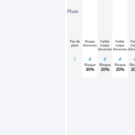
Pluie
Pas de
Risque
Faible
Faible
Fai
pluie
d'averses
risque
risque
ris
d'averses
d'averses
d'av
Risque
Risque
Risque
Ris
30%
20%
20%
2