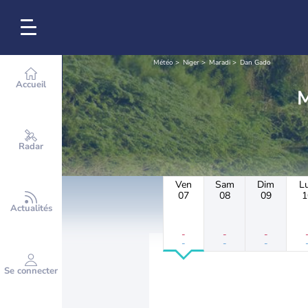
Météo
Niger
Maradi
Dan Gado
Accueil
Radar
Ven
Sam
Dim
L
07
08
09
1
Actualités
-
-
-
-
-
-
Se connecter