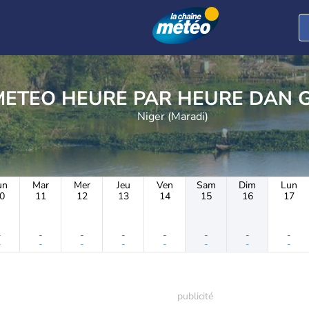
METEO HEURE PAR 
Niger (Maradi)
un
Mar
Mer
Jeu
Ven
Sam
Dim
Lun
0
11
12
13
14
15
16
17
-
-
-
-
-
-
-
-
-
-
-
-
-
-
-
-