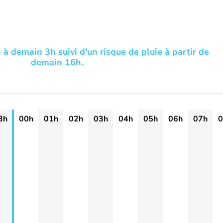
 à demain 3h suivi d'un risque de pluie à partir de
demain 16h.
3h
00h
01h
02h
03h
04h
05h
06h
07h
0