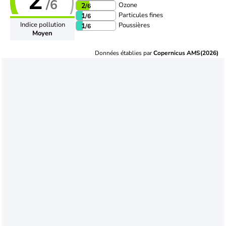
2
/6
Ozone
2
/6
Particules fines
1
/6
Indice pollution
Poussières
1
/6
Moyen
Données établies par
Copernicus AMS(2026)