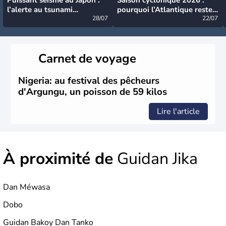
l’alerte au tsunami
pourquoi l’Atlantique reste
désormais levée
28/07
très calme à ce stade ?
22/07
Carnet de voyage
Nigeria: au festival des pêcheurs
d'Argungu, un poisson de 59 kilos
Lire l'article
À proximité de
Guidan Jika
Dan Méwasa
Dobo
Guidan Bakoy Dan Tanko