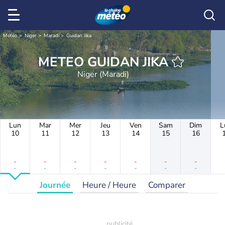
Météo
Niger
Maradi
Guidan Jika
METEO GUIDAN JIKA
Niger (Maradi)
Lun
Mar
Mer
Jeu
Ven
Sam
Dim
L
10
11
12
13
14
15
16
-
-
-
-
-
-
-
-
-
-
-
-
-
-
Journée
Heure / Heure
Comparer