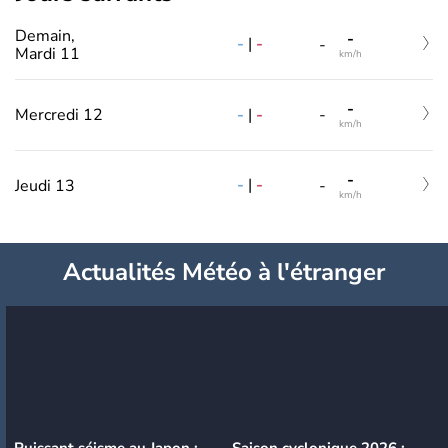
Demain,
-
-
|
-
-
Mardi 11
km/h
-
-
|
-
Mercredi 12
-
km/h
-
-
|
-
Jeudi 13
-
km/h
Actualités Météo à l'étranger
Puissant séisme au Japon :
Saison cyclonique 2026 :