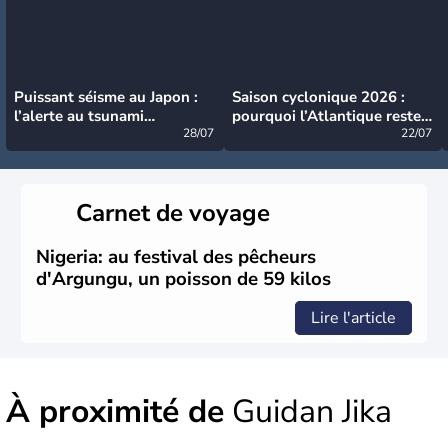
Puissant séisme au Japon :
Saison cyclonique 2026 :
l’alerte au tsunami
pourquoi l’Atlantique reste
désormais levée
28/07
très calme à ce stade ?
22/07
Carnet de voyage
Nigeria: au festival des pêcheurs
d'Argungu, un poisson de 59 kilos
Lire l'article
À proximité de
Guidan Jika