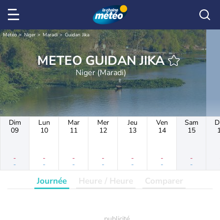
Météo
Niger
Maradi
Guidan Jika
METEO GUIDAN JIKA
Niger (Maradi)
Dim
Lun
Mar
Mer
Jeu
Ven
Sam
D
09
10
11
12
13
14
15
-
-
-
-
-
-
-
-
-
-
-
-
-
-
Journée
Heure / Heure
Comparer