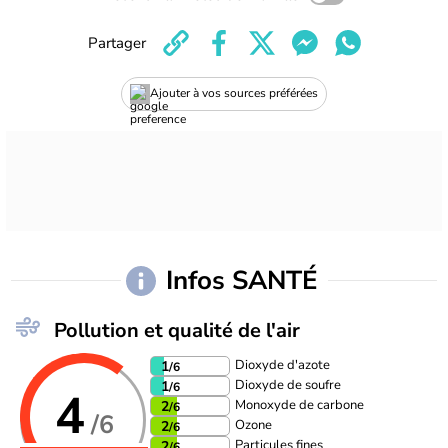
Partager
Ajouter à vos sources préférées
Infos SANTÉ
Pollution et qualité de l'air
Dioxyde d'azote
1
/6
Dioxyde de soufre
1
/6
4
Monoxyde de carbone
2
/6
/6
Ozone
2
/6
Particules fines
2
/6