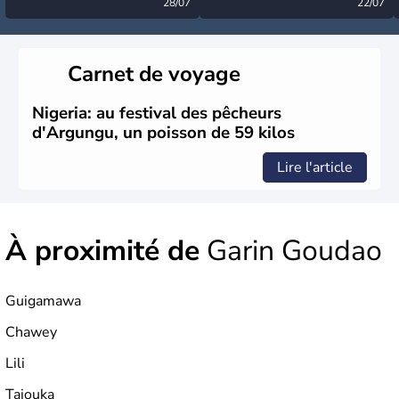
désormais levée
28/07
très calme à ce stade ?
22/07
Carnet de voyage
Nigeria: au festival des pêcheurs
d'Argungu, un poisson de 59 kilos
Lire l'article
À proximité de
Garin Goudao
Guigamawa
Chawey
Lili
Tajouka