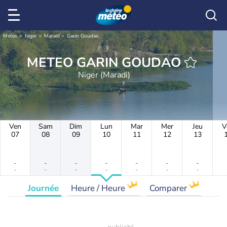
Météo
Niger
Maradi
Garin Goudao
METEO GARIN GOUDAO
Niger (Maradi)
Ven
Sam
Dim
Lun
Mar
Mer
Jeu
V
07
08
09
10
11
12
13
-
-
-
-
-
-
-
-
-
-
-
-
-
-
Journée
Heure / Heure
Comparer