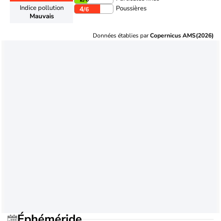
Indice pollution
Poussières
4
/6
Mauvais
Données établies par
Copernicus AMS(2026)
Éphéméride