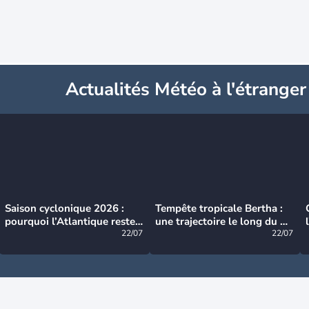
Actualités Météo à l'étranger
Saison cyclonique 2026 :
Tempête tropicale Bertha :
pourquoi l’Atlantique reste
une trajectoire le long du du
très calme à ce stade ?
22/07
littoral américain
22/07