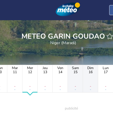
METEO GARIN GOUDAO
Niger (Maradi)
un
Mar
Mer
Jeu
Ven
Sam
Dim
Lun
0
11
12
13
14
15
16
17
-
-
-
-
-
-
-
-
-
-
-
-
-
-
-
-