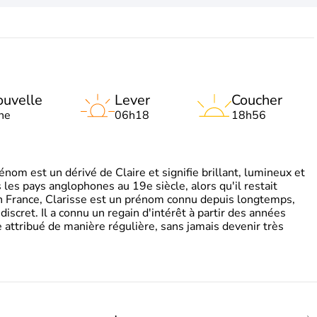
uvelle
Lever
Coucher
ne
06h18
18h56
om est un dérivé de Claire et signifie brillant, lumineux et
s les pays anglophones au 19e siècle, alors qu'il restait
 En France, Clarisse est un prénom connu depuis longtemps,
discret. Il a connu un regain d'intérêt à partir des années
attribué de manière régulière, sans jamais devenir très