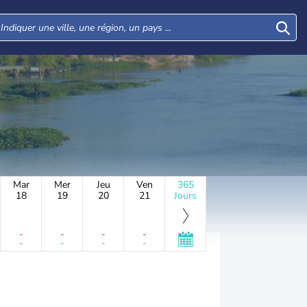
Mar
Mer
Jeu
Ven
365
18
19
20
21
Jours
-
-
-
-
-
-
-
-