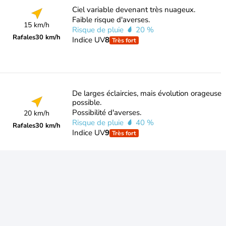
Ciel variable devenant très nuageux.
Faible risque d'averses.
15 km/h
Risque de pluie
20 %
Rafales
30 km/h
Indice UV
8
Très fort
De larges éclaircies, mais évolution orageuse
possible.
Possibilité d'averses.
20 km/h
Risque de pluie
40 %
Rafales
30 km/h
Indice UV
9
Très fort