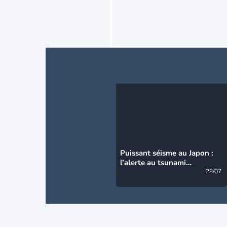
Puissant séisme au Japon :
l’alerte au tsunami
désormais levée
28/07