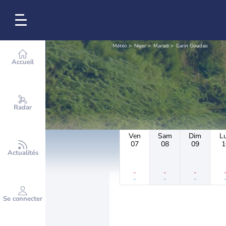
Météo
Niger
Maradi
Garin Goudao
Accueil
Radar
Ven
Sam
Dim
L
07
08
09
1
Actualités
-
-
-
-
-
-
Se connecter