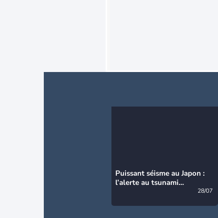
Puissant séisme au Japon :
l’alerte au tsunami
désormais levée
28/07