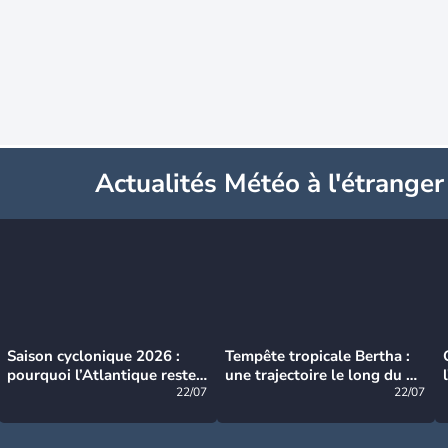
Actualités Météo à l'étranger
Saison cyclonique 2026 :
Tempête tropicale Bertha :
pourquoi l’Atlantique reste
une trajectoire le long du du
très calme à ce stade ?
22/07
littoral américain
22/07