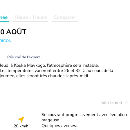
née
Heure / Heure
Comparer
20 AOÛT
TRICON
Résumé de l’expert
Jeudi à Kouka Maykogo, l'atmosphère sera instable.
Les températures varieront entre 26 et 32°C au cours de la
journée, elles seront très chaudes l'après-midi.
Voir la nuit
Se couvrant progressivement avec évolution
orageuse.
Quelques averses.
20 km/h