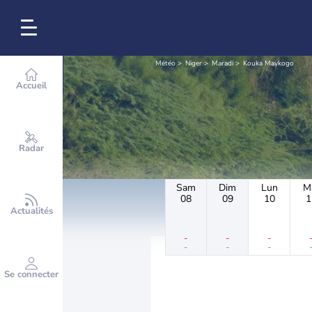
Météo
Niger
Maradi
Kouka Maykogo
Accueil
Radar
Sam
Dim
Lun
M
08
09
10
1
Actualités
-
-
-
-
-
-
Se connecter