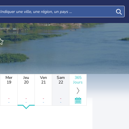
Mer
Jeu
Ven
Sam
365
19
20
21
22
Jours
-
-
-
-
-
-
-
-