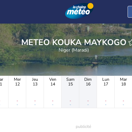
METEO KOUKA MAYKOGO
Niger (Maradi)
ar
Mer
Jeu
Ven
Sam
Dim
Lun
Mar
1
12
13
14
15
16
17
18
-
-
-
-
-
-
-
-
-
-
-
-
-
-
-
-