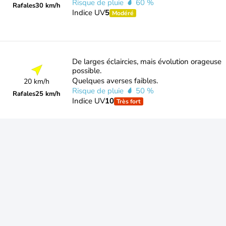
Risque de pluie
60 %
Rafales
30 km/h
Indice UV
5
Modéré
De larges éclaircies, mais évolution orageuse
possible.
Quelques averses faibles.
20 km/h
Risque de pluie
50 %
Rafales
25 km/h
Indice UV
10
Très fort