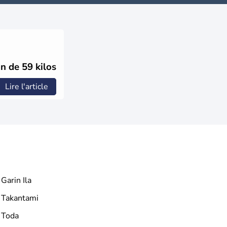
n de 59 kilos
Lire l'article
Garin Ila
Takantami
Toda