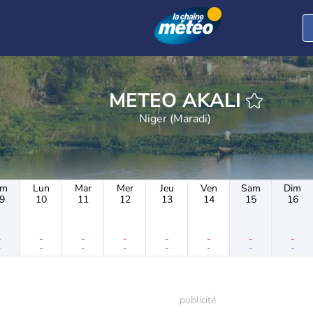
METEO AKALI
Niger (Maradi)
im
Lun
Mar
Mer
Jeu
Ven
Sam
Dim
9
10
11
12
13
14
15
16
-
-
-
-
-
-
-
-
-
-
-
-
-
-
-
-