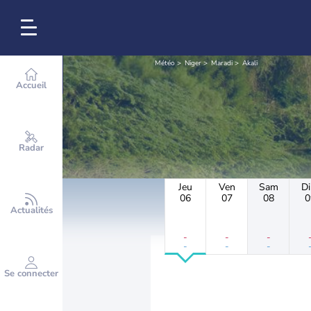
Météo
Niger
Maradi
Akali
Accueil
Radar
Jeu
Ven
Sam
D
06
07
08
0
Actualités
-
-
-
-
-
-
Se connecter