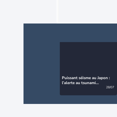
Puissant séisme au Japon :
l’alerte au tsunami
désormais levée
28/07