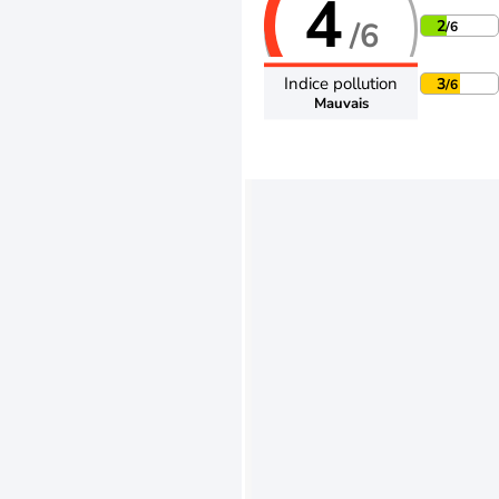
4
/6
2
/6
Indice pollution
3
/6
Mauvais