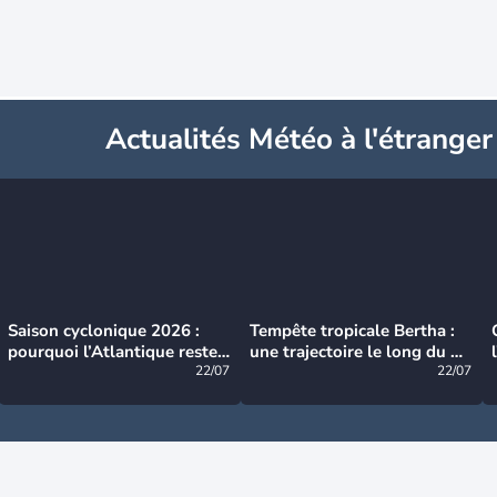
Actualités Météo à l'étranger
Saison cyclonique 2026 :
Tempête tropicale Bertha :
pourquoi l’Atlantique reste
une trajectoire le long du du
très calme à ce stade ?
22/07
littoral américain
22/07