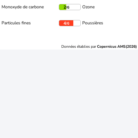
Monoxyde de carbone
Ozone
2
/6
Particules fines
Poussières
4
/6
Données établies par
Copernicus AMS(2026)