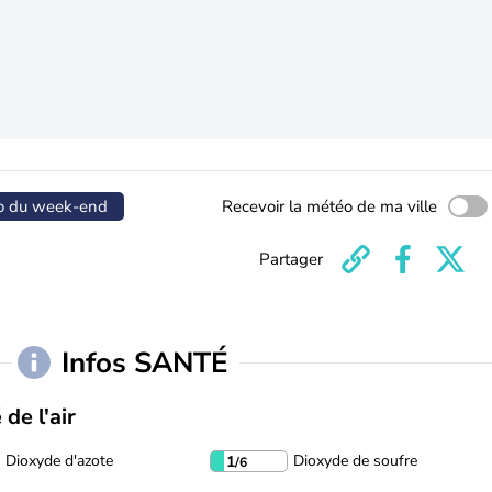
o du week-end
Recevoir la météo de ma ville
Partager
Infos SANTÉ
 de l'air
Dioxyde d'azote
Dioxyde de soufre
1
/6