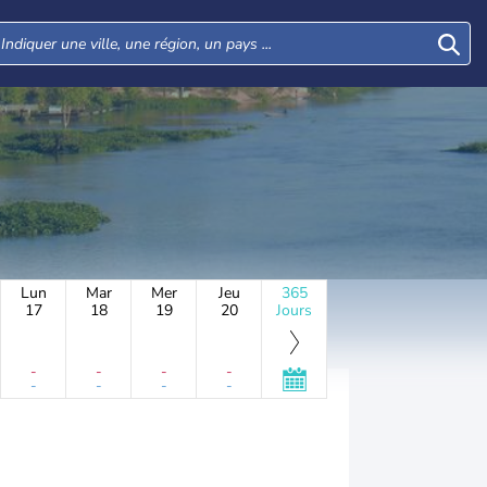
Lun
Mar
Mer
Jeu
365
17
18
19
20
Jours
-
-
-
-
-
-
-
-