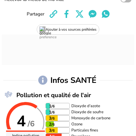
Partager
Ajouter à vos sources préférées
Infos SANTÉ
Pollution et qualité de l'air
Dioxyde d'azote
1
/6
Dioxyde de soufre
1
/6
4
Monoxyde de carbone
3
/6
/6
Ozone
2
/6
Particules fines
3
/6
Indice pollution