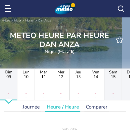
Météo
Niger
Maradi
Dan Anza
METEO HEURE PAR HEURE
DAN ANZA
Niger (Maradi)
Dim
Lun
Mar
Mer
Jeu
Ven
Sam
D
09
10
11
12
13
14
15
-
-
-
-
-
-
-
-
-
-
-
-
-
-
Journée
Heure / Heure
Comparer