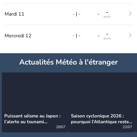
-
-
|
-
Mardi 11
-
km/h
-
-
|
-
Mercredi 12
-
km/h
Actualités Météo à l'étranger
Puissant séisme au Japon :
Saison cyclonique 2026 :
l’alerte au tsunami
pourquoi l’Atlantique reste
désormais levée
28/07
très calme à ce stade ?
22/07