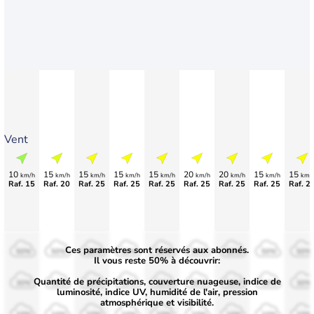
Vent
10
15
15
15
15
20
20
15
15
km/h
km/h
km/h
km/h
km/h
km/h
km/h
km/h
km/
Raf. 15
Raf. 20
Raf. 25
Raf. 25
Raf. 25
Raf. 25
Raf. 25
Raf. 25
Raf. 2
Ces paramètres sont réservés aux abonnés.
50%
50%
50%
50%
50%
50%
50%
50%
50%
Il vous reste 50% à découvrir:
Quantité de précipitations, couverture nuageuse, indice de
30%
30%
30%
30%
30%
30%
30%
30%
30%
luminosité, indice UV, humidité de l'air, pression
atmosphérique et visibilité.