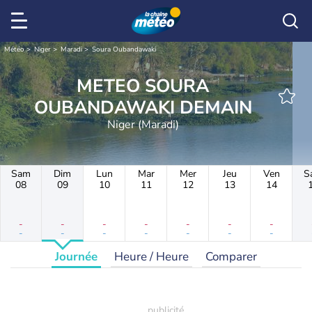
Météo
Niger
Maradi
Soura Oubandawaki
METEO SOURA
OUBANDAWAKI DEMAIN
Niger (Maradi)
Sam
Dim
Lun
Mar
Mer
Jeu
Ven
S
08
09
10
11
12
13
14
-
-
-
-
-
-
-
-
-
-
-
-
-
-
Journée
Heure / Heure
Comparer