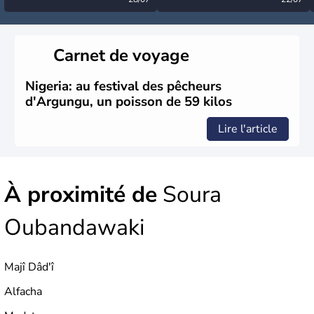
désormais levée
très calme à ce stade ?
Carnet de voyage
Nigeria: au festival des pêcheurs
d'Argungu, un poisson de 59 kilos
Lire l'article
À proximité de
Soura
Oubandawaki
Majî Dâd'î
Alfacha