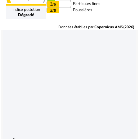
Particules fines
3
/6
Indice pollution
Poussières
3
/6
Dégradé
Données établies par
Copernicus AMS(2026)