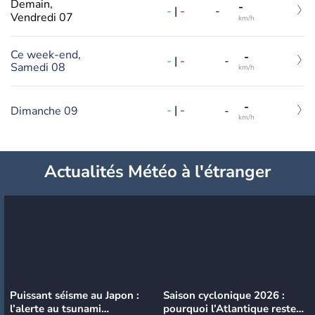
Demain,
-
-
|
-
-
Vendredi 07
km/h
Ce week-end,
-
-
|
-
-
Samedi 08
km/h
-
-
|
-
Dimanche 09
-
km/h
Actualités Météo à l'étranger
Puissant séisme au Japon :
Saison cyclonique 2026 :
l’alerte au tsunami
pourquoi l’Atlantique reste