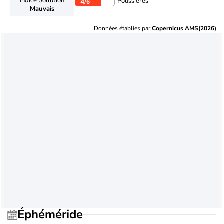
Indice pollution
Poussières
4
/6
Mauvais
Données établies par
Copernicus AMS(2026)
Éphéméride