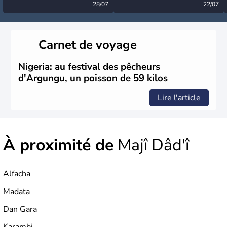
désormais levée
28/07
très calme à ce stade ?
22/07
Carnet de voyage
Nigeria: au festival des pêcheurs
d'Argungu, un poisson de 59 kilos
Lire l'article
À proximité de
Majî Dâd'î
Alfacha
Madata
Dan Gara