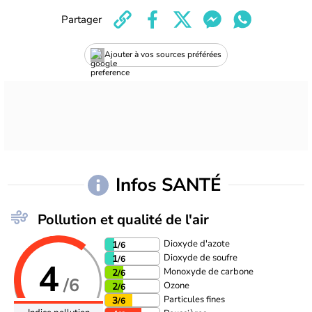
Partager
Ajouter à vos sources préférées
Infos SANTÉ
Pollution et qualité de l'air
Dioxyde d'azote
1
/6
Dioxyde de soufre
1
/6
4
Monoxyde de carbone
2
/6
/6
Ozone
2
/6
Particules fines
3
/6