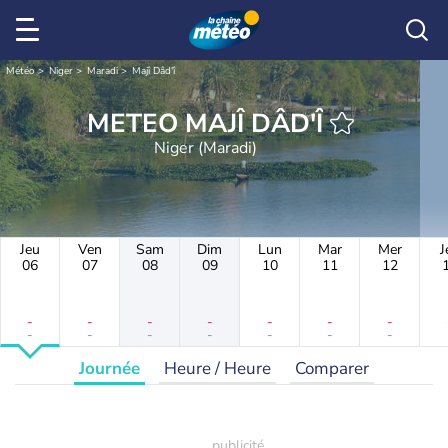
Météo
Niger
Maradi
Majî Dâd'î
METEO MAJÎ DÂD'Î
Niger (Maradi)
Jeu
Ven
Sam
Dim
Lun
Mar
Mer
J
06
07
08
09
10
11
12
-
-
-
-
-
-
-
-
-
-
-
-
-
-
Journée
Heure / Heure
Comparer