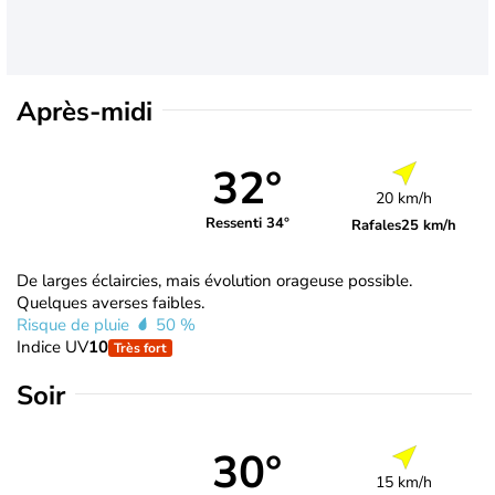
Après-midi
32°
20 km/h
Ressenti 34°
Rafales
25 km/h
De larges éclaircies, mais évolution orageuse possible.
Quelques averses faibles.
Risque de pluie
50 %
Indice UV
10
Très fort
Soir
30°
15 km/h