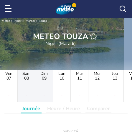
Météo
Niger
Maradi
Touza
METEO TOUZA
Niger (Maradi)
Ven
Sam
Dim
Lun
Mar
Mer
Jeu
V
07
08
09
10
11
12
13
-
-
-
-
-
-
-
-
-
-
-
-
-
-
Journée
Heure / Heure
Comparer