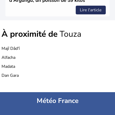
d'Argungu, un poisson de 59 kilos
Lire l'article
À proximité de
Touza
Majî Dâd'î
Alfacha
Madata
Dan Gara
Météo France