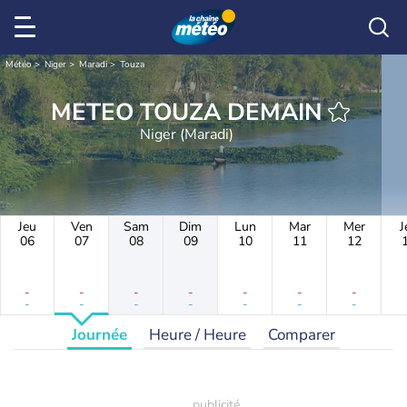
Météo
Niger
Maradi
Touza
METEO TOUZA DEMAIN
Niger (Maradi)
Jeu
Ven
Sam
Dim
Lun
Mar
Mer
J
06
07
08
09
10
11
12
-
-
-
-
-
-
-
-
-
-
-
-
-
-
Journée
Heure / Heure
Comparer