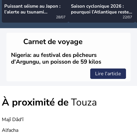
Puissant séisme au Japon :
Saison cyclonique 2026 :
l’alerte au tsunami
pourquoi l’Atlantique reste
désormais levée
28/07
très calme à ce stade ?
22/07
Carnet de voyage
Nigeria: au festival des pêcheurs
d'Argungu, un poisson de 59 kilos
Lire l'article
À proximité de
Touza
Majî Dâd'î
Alfacha