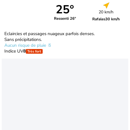
25°
20 km/h
Ressenti 26°
Rafales
30 km/h
Eclaircies et passages nuageux parfois denses.
Sans précipitations.
Aucun risque de pluie
Indice UV
8
Très fort