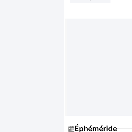
Éphéméride