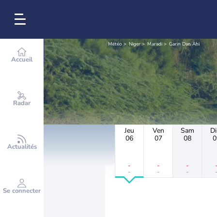
Météo
Niger
Maradi
Garin Dan Ahi
Accueil
Radar
Jeu
Ven
Sam
D
06
07
08
0
Actualités
-
-
-
-
-
-
Se connecter