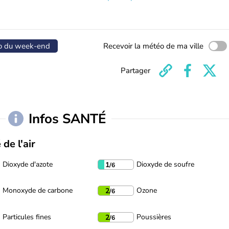
o du week-end
Recevoir la météo de ma ville
Partager
Infos SANTÉ
 de l'air
Dioxyde d'azote
Dioxyde de soufre
1
/6
Monoxyde de carbone
Ozone
2
/6
Particules fines
Poussières
2
/6