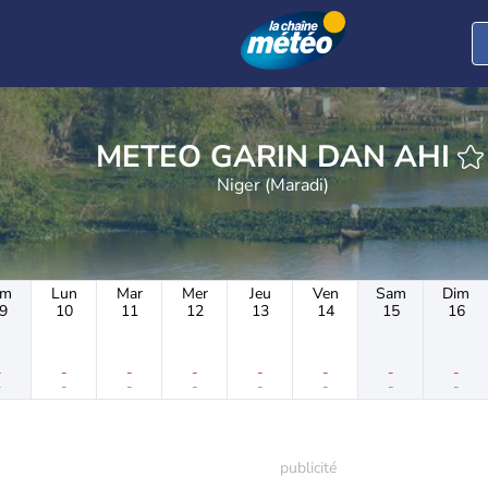
METEO GARIN DAN AHI
Niger (Maradi)
im
Lun
Mar
Mer
Jeu
Ven
Sam
Dim
9
10
11
12
13
14
15
16
-
-
-
-
-
-
-
-
-
-
-
-
-
-
-
-