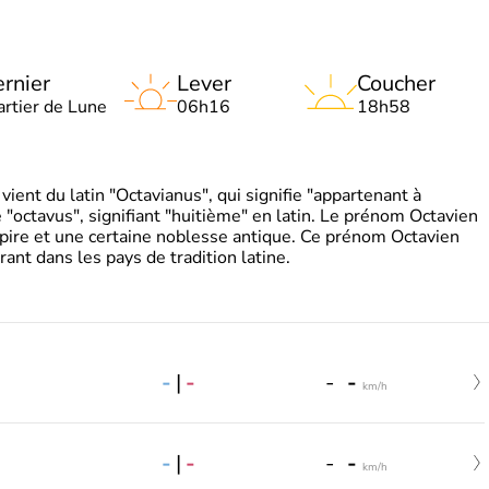
rnier
Lever
Coucher
artier de Lune
06h16
18h58
ient du latin "Octavianus", qui signifie "appartenant à
"octavus", signifiant "huitième" en latin. Le prénom Octavien
pire et une certaine noblesse antique. Ce prénom Octavien
rant dans les pays de tradition latine.
-
|
-
-
-
km/h
-
|
-
-
-
km/h