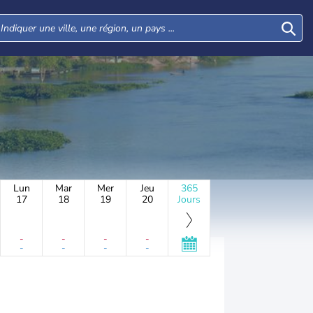
Lun
Mar
Mer
Jeu
365
17
18
19
20
Jours
-
-
-
-
-
-
-
-