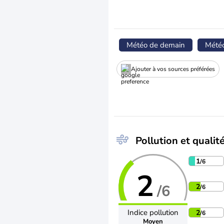
Météo de demain
Mété
Ajouter à vos sources préférées
Pollution et qualité
1
/6
2
/6
2
/6
Indice pollution
2
/6
Moyen